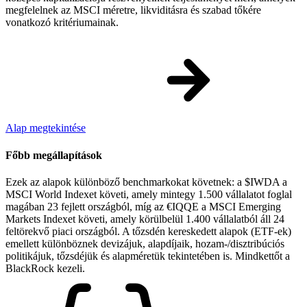
megfelelnek az MSCI méretre, likviditásra és szabad tőkére
vonatkozó kritériumainak.
Alap megtekintése
Főbb megállapítások
Ezek az alapok különböző benchmarkokat követnek: a $IWDA a
MSCI World Indexet követi, amely mintegy 1.500 vállalatot foglal
magában 23 fejlett országból, míg az €IQQE a MSCI Emerging
Markets Indexet követi, amely körülbelül 1.400 vállalatból áll 24
feltörekvő piaci országból. A tőzsdén kereskedett alapok (ETF-ek)
emellett különböznek devizájuk, alapdíjaik, hozam-/disztribúciós
politikájuk, tőzsdéjük és alapméretük tekintetében is. Mindkettőt a
BlackRock kezeli.