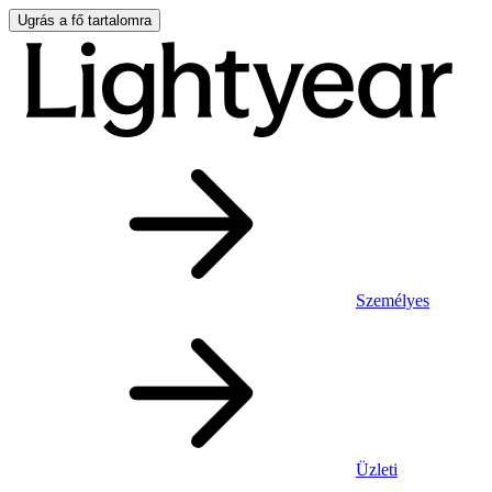
Ugrás a fő tartalomra
Személyes
Üzleti