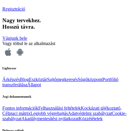
Regisztráció
Nagy tervekhez.
Hosszú távra.
Vágjunk bele
Vagy töltsd le az alkalmazást
Lightyear
Árképzés
Blog
Eszköztár
Sajtómegkeresés
Súgóközpont
Portfólió
transzferálása
Állapot
Jogi dokumentumok
Fontos információk
Felhasználási feltételek
Kockázati tájékoztató,
Célpiaci mátrix
Legjobb végrehajtás
Adatvédelmi szabályzat
Cookie-
szabályzat
Akadálymentesítési nyilatkozat
Közzétételek
Dolgozz velünk