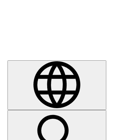
Sajtómegkeresés
Karrier