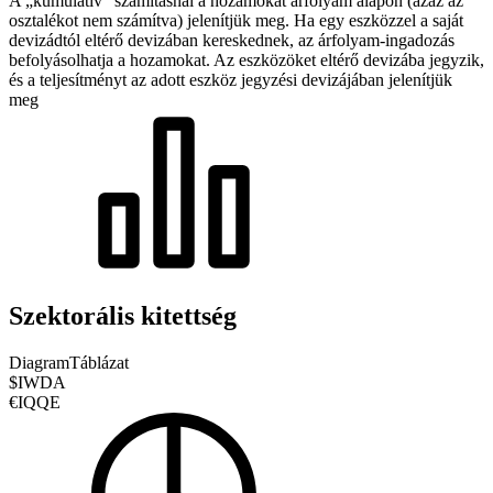
A „kumulatív” számításnál a hozamokat árfolyam alapon (azaz az
osztalékot nem számítva) jelenítjük meg. Ha egy eszközzel a saját
devizádtól eltérő devizában kereskednek, az árfolyam-ingadozás
befolyásolhatja a hozamokat.
Az eszközöket eltérő devizába jegyzik,
és a teljesítményt az adott eszköz jegyzési devizájában jelenítjük
meg
Szektorális kitettség
Diagram
Táblázat
$IWDA
€IQQE