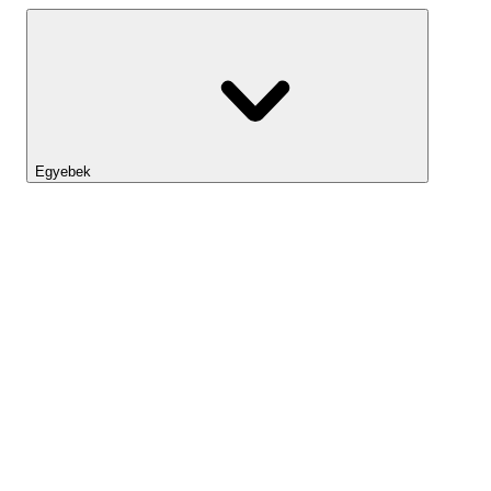
Egyebek
Lightyear AI
Eszköztár