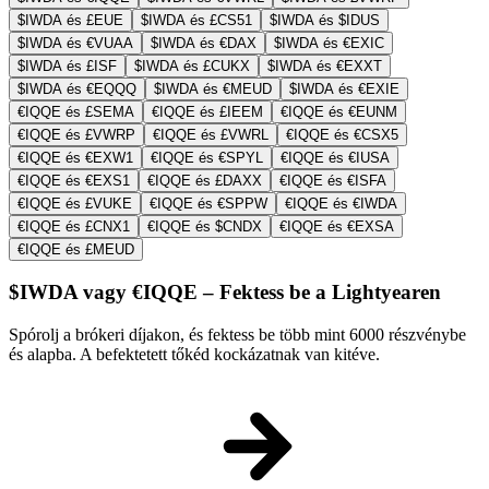
$IWDA és £EUE
$IWDA és £CS51
$IWDA és $IDUS
$IWDA és €VUAA
$IWDA és €DAX
$IWDA és €EXIC
$IWDA és £ISF
$IWDA és £CUKX
$IWDA és €EXXT
$IWDA és €EQQQ
$IWDA és €MEUD
$IWDA és €EXIE
€IQQE és £SEMA
€IQQE és £IEEM
€IQQE és €EUNM
€IQQE és £VWRP
€IQQE és £VWRL
€IQQE és €CSX5
€IQQE és €EXW1
€IQQE és €SPYL
€IQQE és €IUSA
€IQQE és €EXS1
€IQQE és £DAXX
€IQQE és €ISFA
€IQQE és £VUKE
€IQQE és €SPPW
€IQQE és €IWDA
€IQQE és £CNX1
€IQQE és $CNDX
€IQQE és €EXSA
€IQQE és £MEUD
$IWDA vagy €IQQE – Fektess be a Lightyearen
Spórolj a brókeri díjakon, és fektess be több mint 6000 részvénybe
és alapba. A befektetett tőkéd kockázatnak van kitéve.