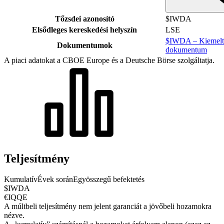
Tőzsdei azonosító
$IWDA
Elsődleges kereskedési helyszín
LSE
$IWDA – Kiemelt 
Dokumentumok
dokumentum
A piaci adatokat a CBOE Europe és a Deutsche Börse szolgáltatja.
Teljesítmény
Kumulatív
Évek során
Egyösszegű befektetés
$IWDA
€IQQE
A múltbeli teljesítmény nem jelent garanciát a jövőbeli hozamokra
nézve.