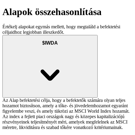
Alapok összehasonlítása
Értékelj alapokat egymás mellett, hogy megtaláld a befektetési
céljaidhoz legjobban illeszkedőt.
$IWDA
Az Alap befektetési célja, hogy a befektetők számára olyan teljes
hozamot biztosítson, amely a tőke- és jövedelemhozamot egyaránt
figyelembe veszi, és amely tükrözi az MSCI World Index hozamát.
Az index a fejlett piaci országok nagy és közepes kapitalizációjú
részvényeinek teljesítményét méri, amelyek megfelelnek az MSCI
méretre, likviditásra és szabad tőkére vonatkozó kritériumainak.