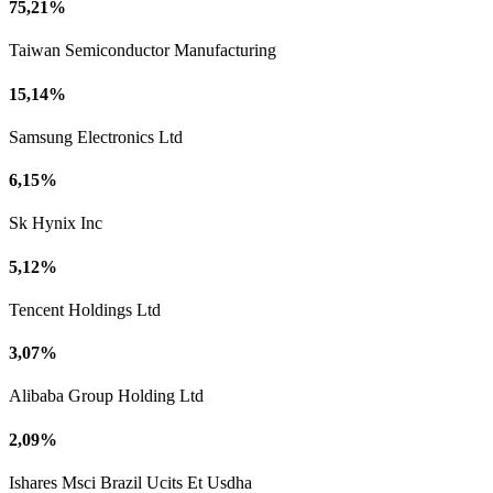
75,21%
Taiwan Semiconductor Manufacturing
15,14%
Samsung Electronics Ltd
6,15%
Sk Hynix Inc
5,12%
Tencent Holdings Ltd
3,07%
Alibaba Group Holding Ltd
2,09%
Ishares Msci Brazil Ucits Et Usdha