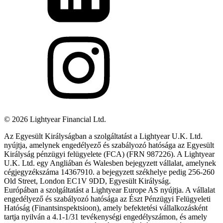
©
2026
Lightyear Financial Ltd.
Az Egyesült Királyságban a szolgáltatást a Lightyear U.K. Ltd.
nyújtja, amelynek engedélyező és szabályozó hatósága az Egyesült
Királyság pénzügyi felügyelete (FCA) (FRN 987226). A Lightyear
U.K. Ltd. egy Angliában és Walesben bejegyzett vállalat, amelynek
cégjegyzékszáma 14367910. a bejegyzett székhelye pedig 256-260
Old Street, London EC1V 9DD, Egyesült Királyság.
Európában a szolgáltatást a Lightyear Europe AS nyújtja. A vállalat
engedélyező és szabályozó hatósága az Észt Pénzügyi Felügyeleti
Hatóság (Finantsinspektsioon), amely befektetési vállalkozásként
tartja nyilván a 4.1-1/31 tevékenységi engedélyszámon, és amely