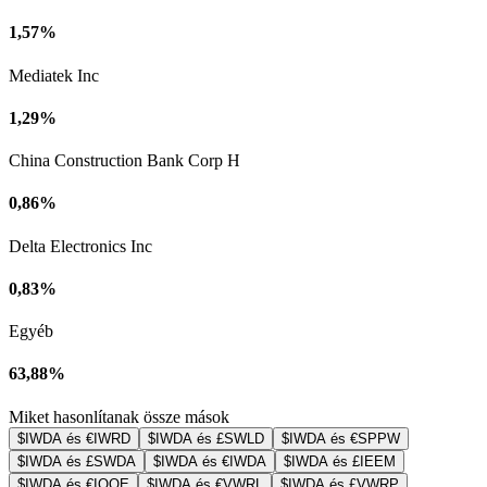
1,57%
Mediatek Inc
1,29%
China Construction Bank Corp H
0,86%
Delta Electronics Inc
0,83%
Egyéb
63,88%
Miket hasonlítanak össze mások
$IWDA és €IWRD
$IWDA és £SWLD
$IWDA és €SPPW
$IWDA és £SWDA
$IWDA és €IWDA
$IWDA és £IEEM
$IWDA és €IQQE
$IWDA és €VWRL
$IWDA és £VWRP