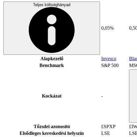
Teljes költséghányad
0,05%
0,5
Alapkezelő
Invesco
Bla
Benchmark
S&P 500
MSC
Kockázat
-
Tőzsdei azonosító
£SPXP
£I
Elsődleges kereskedési helyszín
LSE
LS