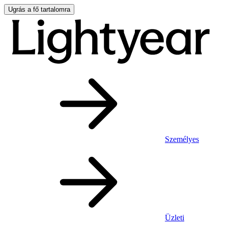
Ugrás a fő tartalomra
Személyes
Üzleti