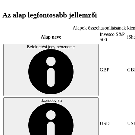
Az alap legfontosabb jellemzői
Alapok összehasonlításának kiem
Invesco S&P
Alap neve
iSh
500
Befektetési jegy pénzneme
GBP
GB
Bázisdeviza
USD
US