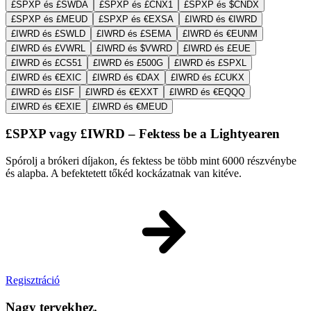
£SPXP és £SWDA
£SPXP és £CNX1
£SPXP és $CNDX
£SPXP és £MEUD
£SPXP és €EXSA
£IWRD és €IWRD
£IWRD és £SWLD
£IWRD és £SEMA
£IWRD és €EUNM
£IWRD és £VWRL
£IWRD és $VWRD
£IWRD és £EUE
£IWRD és £CS51
£IWRD és £500G
£IWRD és £SPXL
£IWRD és €EXIC
£IWRD és €DAX
£IWRD és £CUKX
£IWRD és £ISF
£IWRD és €EXXT
£IWRD és €EQQQ
£IWRD és €EXIE
£IWRD és €MEUD
£SPXP vagy £IWRD – Fektess be a Lightyearen
Spórolj a brókeri díjakon, és fektess be több mint 6000 részvénybe
és alapba. A befektetett tőkéd kockázatnak van kitéve.
Regisztráció
Nagy tervekhez.