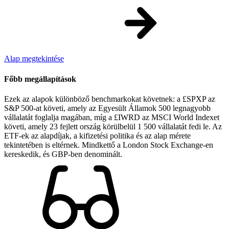
Alap megtekintése
Főbb megállapítások
Ezek az alapok különböző benchmarkokat követnek: a £SPXP az
S&P 500-at követi, amely az Egyesült Államok 500 legnagyobb
vállalatát foglalja magában, míg a £IWRD az MSCI World Indexet
követi, amely 23 fejlett ország körülbelül 1 500 vállalatát fedi le. Az
ETF-ek az alapdíjak, a kifizetési politika és az alap mérete
tekintetében is eltérnek. Mindkettő a London Stock Exchange-en
kereskedik, és GBP-ben denominált.