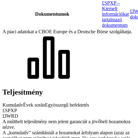
£SPXP –
Kiemelt
£IW
Dokumentumok
információkat
dok
tartalmazó
dokumentum
A piaci adatokat a CBOE Europe és a Deutsche Börse szolgáltatja.
Teljesítmény
Kumulatív
Évek során
Egyösszegű befektetés
£SPXP
£IWRD
A múltbeli teljesítmény nem jelent garanciát a jövőbeli hozamokra
nézve.
A „kumulatív” számításnál a hozamokat árfolyam alapon (azaz az