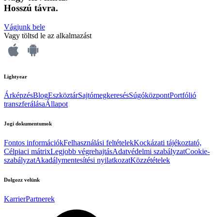
Hosszú távra.
Vágjunk bele
Vagy töltsd le az alkalmazást
Lightyear
Árképzés
Blog
Eszköztár
Sajtómegkeresés
Súgóközpont
Portfólió
transzferálása
Állapot
Jogi dokumentumok
Fontos információk
Felhasználási feltételek
Kockázati tájékoztató,
Célpiaci mátrix
Legjobb végrehajtás
Adatvédelmi szabályzat
Cookie-
szabályzat
Akadálymentesítési nyilatkozat
Közzétételek
Dolgozz velünk
Karrier
Partnerek