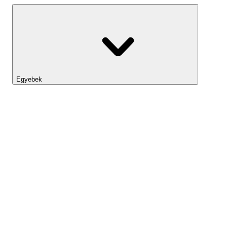
Egyebek
Lightyear AI
Eszköztár