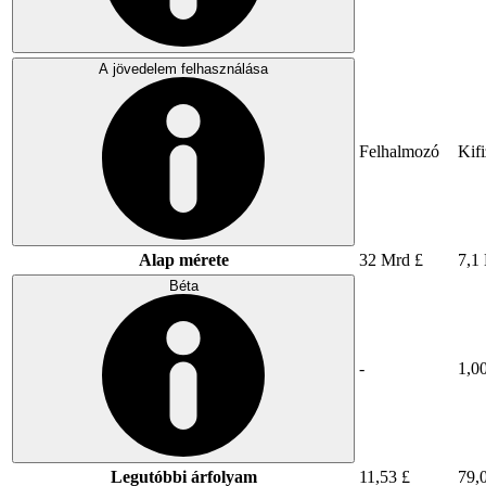
A jövedelem felhasználása
Felhalmozó
Kifi
Alap mérete
32 Mrd £
7,1
Béta
-
1,0
Legutóbbi árfolyam
11,53 £
79,