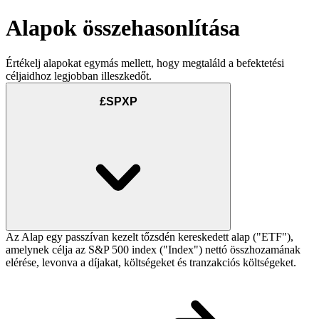
Alapok összehasonlítása
Értékelj alapokat egymás mellett, hogy megtaláld a befektetési
céljaidhoz legjobban illeszkedőt.
£SPXP
Az Alap egy passzívan kezelt tőzsdén kereskedett alap ("ETF"),
amelynek célja az S&P 500 index ("Index") nettó összhozamának
elérése, levonva a díjakat, költségeket és tranzakciós költségeket.