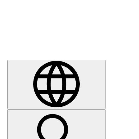
Sajtómegkeresés
Karrier