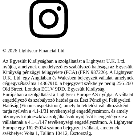
©
2026
Lightyear Financial Ltd.
Az Egyesült Királyságban a szolgáltatást a Lightyear U.K. Ltd.
nyújtja, amelynek engedélyező és szabályozó hatósága az Egyesült
Királyság pénzügyi felügyelete (FCA) (FRN 987226). A Lightyear
U.K. Ltd. egy Angliában és Walesben bejegyzett vállalat, amelynek
cégjegyzékszáma 14367910. a bejegyzett székhelye pedig 256-260
Old Street, London EC1V 9DD, Egyesült Királyság.
Európában a szolgáltatást a Lightyear Europe AS nyújtja. A vállalat
engedélyező és szabályozó hatósága az Észt Pénzügyi Felügyeleti
Hatóság (Finantsinspektsioon), amely befektetési vállalkozásként
tartja nyilván a 4.1-1/31 tevékenységi engedélyszámon, és amely
bizonyos kriptoeszköz-szolgáltatások nyújtását is engedélyezte a
vállalatnak a 4.1-1/147 tevékenységi engedélyszámon. A Lightyear
Europe egy 16235024 számon bejegyzett vállalat, amelynek
székhelye: Volta 1, Tallinn 10412, Észtország.