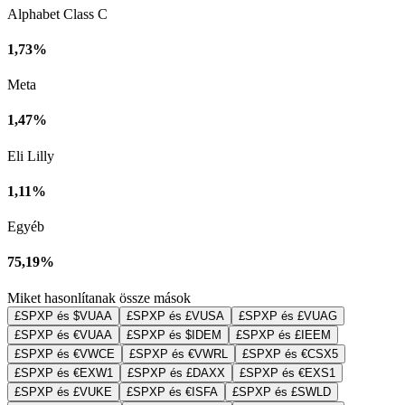
Alphabet Class C
1,73%
Meta
1,47%
Eli Lilly
1,11%
Egyéb
75,19%
Miket hasonlítanak össze mások
£SPXP és $VUAA
£SPXP és £VUSA
£SPXP és £VUAG
£SPXP és €VUAA
£SPXP és $IDEM
£SPXP és £IEEM
£SPXP és €VWCE
£SPXP és €VWRL
£SPXP és €CSX5
£SPXP és €EXW1
£SPXP és £DAXX
£SPXP és €EXS1
£SPXP és £VUKE
£SPXP és €ISFA
£SPXP és £SWLD