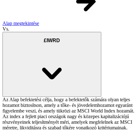
Alap megtekintése
Vs.
£IWRD
Az Alap befektetési célja, hogy a befektetők számára olyan teljes
hozamot biztosítson, amely a tőke- és jövedelemhozamot egyaránt
figyelembe veszi, és amely tükrözi az MSCI World Index hozamát.
Az index a fejlett piaci országok nagy és közepes kapitalizációjú
részvényeinek teljesítményét méri, amelyek megfelelnek az MSCI
méretre, likviditásra és szabad tőkére vonatkozó kritériumainak.