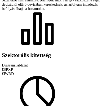
osztalékot nem számítva) jelenítjük meg. Ha egy eszközzel a saját
devizádtól eltérő devizában kereskednek, az árfolyam-ingadozás
befolyásolhatja a hozamokat.
Szektorális kitettség
Diagram
Táblázat
£SPXP
£IWRD