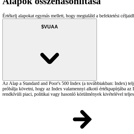
Alapok összehasonlítása
Értékelj alapokat egymás mellett, hogy megtaláld a befektetési céljaid
$VUAA
Az Alap a Standard and Poor's 500 Index (a továbbiakban: Index) telj
próbálja követni, hogy az Index valamennyi alkotó értékpapírjába az In
rendkívüli piaci, politikai vagy hasonló körülmények kivételével telj