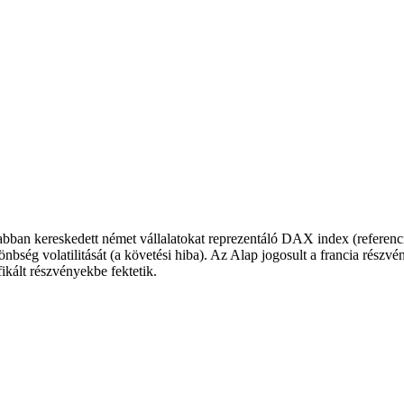
ívabban kereskedett német vállalatokat reprezentáló DAX index (referenc
nbség volatilitását (a követési hiba). Az Alap jogosult a francia rész
ikált részvényekbe fektetik.