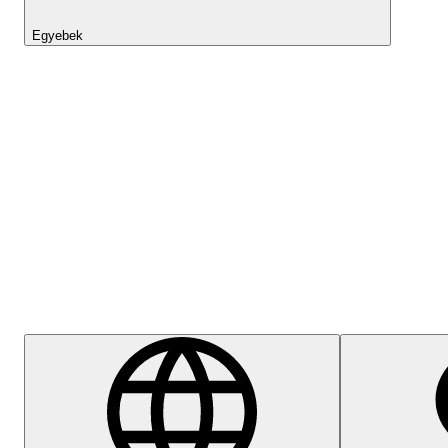
Egyebek
Lightyear AI
Súgóközpont