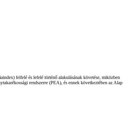
iaindex) felfelé és lefelé történő alakulásának követése, miközben
vénytakarékossági rendszerre (PEA), és ennek következtében az Alap