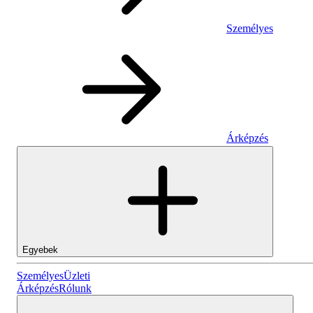
Személyes
Árképzés
Egyebek
Személyes
Személyes
Üzleti
Árképzés
Rólunk