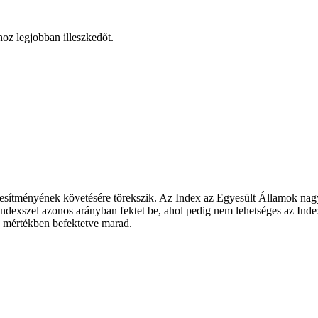
hoz legjobban illeszkedőt.
esítményének követésére törekszik. Az Index az Egyesült Államok nagyv
dexszel azonos arányban fektet be, ahol pedig nem lehetséges az Index t
es mértékben befektetve marad.