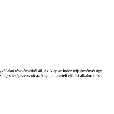
állalati részvényeiből áll. Az Alap az Index teljesítményét úgy
eljes leképezése, ott az Alap mintavételi eljárást alkalmaz, és a