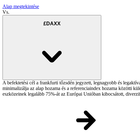
Alap megtekintése
Vs.
£DAXX
A befektetési cél a frankfurti tőzsdén jegyzett, legnagyobb és legakt
minimalizálja az alap hozama és a referenciaindex hozama közötti külö
eszközeinek legalább 75%-át az Európai Unióban kibocsátott, diverzif