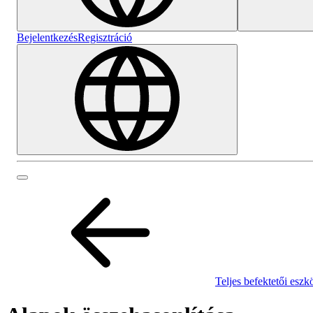
Bejelentkezés
Regisztráció
Teljes befektetői eszk