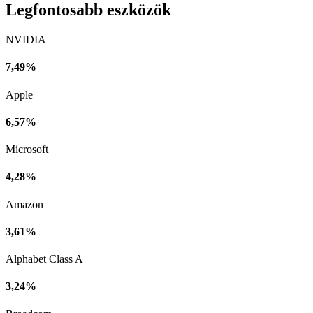
Legfontosabb eszközök
NVIDIA
7,49%
Apple
6,57%
Microsoft
4,28%
Amazon
3,61%
Alphabet Class A
3,24%