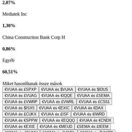
2,07%
Mediatek Inc
1,30%
China Construction Bank Corp H
0,86%
Egyéb
60,51%
Miket hasonlítanak össze mások
€VUAA és £SPXP
€VUAA és $VUAA
€VUAA és $IDUS
€VUAA és £VUAG
€VUAA és €IQQE
€VUAA és £SEMA
€VUAA és £VWRP
€VUAA és £VWRL
€VUAA és £CS51
€VUAA és $ISX5
€VUAA és €EXIC
€VUAA és €DAX
€VUAA és £CUKX
€VUAA és £ISF
€VUAA és €IWRD
€VUAA és €SPPW
€VUAA és €EQQQ
€VUAA és €CNDX
€VUAA és €EXIE
€VUAA és €MEUD
£SEMA és £IEEM