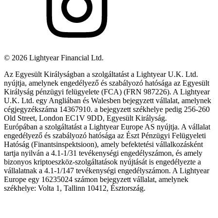
©
2026
Lightyear Financial Ltd.
Az Egyesült Királyságban a szolgáltatást a Lightyear U.K. Ltd.
nyújtja, amelynek engedélyező és szabályozó hatósága az Egyesült
Királyság pénzügyi felügyelete (FCA) (FRN 987226). A Lightyear
U.K. Ltd. egy Angliában és Walesben bejegyzett vállalat, amelynek
cégjegyzékszáma 14367910. a bejegyzett székhelye pedig 256-260
Old Street, London EC1V 9DD, Egyesült Királyság.
Európában a szolgáltatást a Lightyear Europe AS nyújtja. A vállalat
engedélyező és szabályozó hatósága az Észt Pénzügyi Felügyeleti
Hatóság (Finantsinspektsioon), amely befektetési vállalkozásként
tartja nyilván a 4.1-1/31 tevékenységi engedélyszámon, és amely
bizonyos kriptoeszköz-szolgáltatások nyújtását is engedélyezte a
vállalatnak a 4.1-1/147 tevékenységi engedélyszámon. A Lightyear
Europe egy 16235024 számon bejegyzett vállalat, amelynek
székhelye: Volta 1, Tallinn 10412, Észtország.