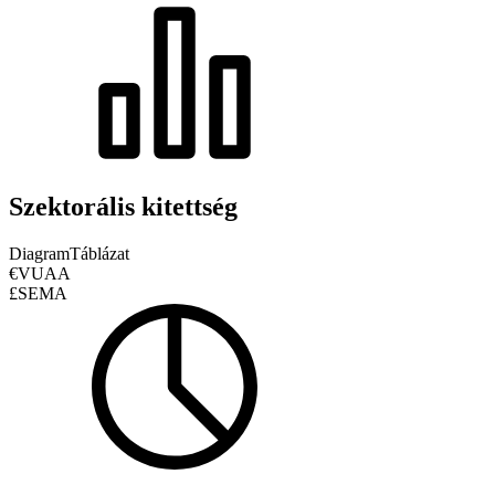
Szektorális kitettség
Diagram
Táblázat
€VUAA
£SEMA