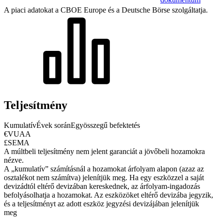
A piaci adatokat a CBOE Europe és a Deutsche Börse szolgáltatja.
Teljesítmény
Kumulatív
Évek során
Egyösszegű befektetés
€VUAA
£SEMA
A múltbeli teljesítmény nem jelent garanciát a jövőbeli hozamokra
nézve.
A „kumulatív” számításnál a hozamokat árfolyam alapon (azaz az
osztalékot nem számítva) jelenítjük meg. Ha egy eszközzel a saját
devizádtól eltérő devizában kereskednek, az árfolyam-ingadozás
befolyásolhatja a hozamokat.
Az eszközöket eltérő devizába jegyzik,
és a teljesítményt az adott eszköz jegyzési devizájában jelenítjük
meg