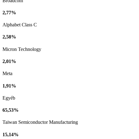
Broadcom
2,77%
Alphabet Class C
2,58%
Micron Technology
2,01%
Meta
1,91%
Egyéb
65,53%
Taiwan Semiconductor Manufacturing
15,14%