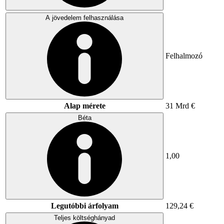
A jövedelem felhasználása
Felhalmozó
Alap mérete
31 Mrd €
Béta
1,00
Legutóbbi árfolyam
129,24 €
Teljes költséghányad