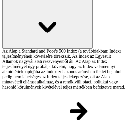
Az Alap a Standard and Poor's 500 Index (a továbbiakban: Index)
teljesítményének követésére törekszik. Az Index az Egyesült
Államok nagyvállalati részvényeiből áll. Az Alap az Index
teljesítményét úgy próbálja követni, hogy az Index valamennyi
alkotó értékpapírjába az Indexszel azonos arányban fektet be, ahol
pedig nem lehetséges az Index teljes leképezése, ott az Alap
mintavételi eljárást alkalmaz, és a rendkívüli piaci, politikai vagy
hasonló körülmények kivételével teljes mértékben befektetve marad.