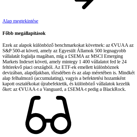
Alap megtekintése
Főbb megállapítások
Ezek az alapok különböző benchmarkokat követnek: az €VUAA az
S&P 500-at követi, amely az Egyesült Államok 500 legnagyobb
vállalatát foglalja magában, míg a £SEMA az MSCI Emerging
Markets Indexet követi, amely mintegy 1 400 vállalatot fed le 24
feltörekvő piaci országból. Az ETF-ek emellett különböznek
devizában, alapdíjakban, tőzsdében és az alap méretében is. Mindkét
alap felhalmozó (accumulating), vagyis a befektetési hozamként
kapott osztalékokat újrabefektetik, és különböző vállalatok kezelik
őket: az €VUAA-t a Vanguard, a £SEMA-t pedig a BlackRock.