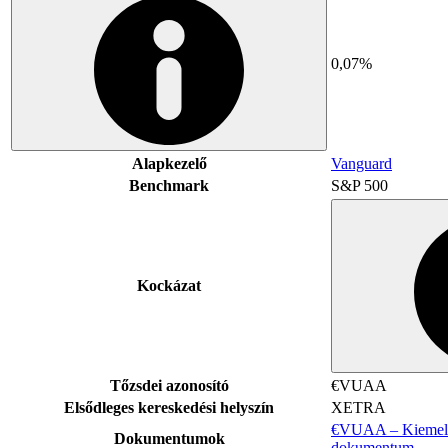
0,07%
Alapkezelő
Vanguard
Benchmark
S&P 500
Kockázat
Tőzsdei azonosító
€VUAA
Elsődleges kereskedési helyszín
XETRA
€VUAA – Kiemelt 
Dokumentumok
dokumentum