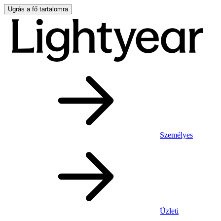
Ugrás a fő tartalomra
Személyes
Üzleti