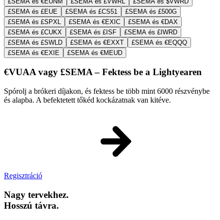
£SEMA és €EUNM
£SEMA és £VWRL
£SEMA és $VWRD
£SEMA és £EUE
£SEMA és £CS51
£SEMA és £500G
£SEMA és £SPXL
£SEMA és €EXIC
£SEMA és €DAX
£SEMA és £CUKX
£SEMA és £ISF
£SEMA és £IWRD
£SEMA és £SWLD
£SEMA és €EXXT
£SEMA és €EQQQ
£SEMA és €EXIE
£SEMA és €MEUD
€VUAA vagy £SEMA – Fektess be a Lightyearen
Spórolj a brókeri díjakon, és fektess be több mint 6000 részvénybe
és alapba. A befektetett tőkéd kockázatnak van kitéve.
Regisztráció
Nagy tervekhez.
Hosszú távra.