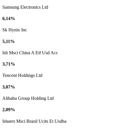
Samsung Electronics Ltd
6,14%
Sk Hynix Inc
5,11%
Ish Msci China A Etf Usd Acc
3,71%
Tencent Holdings Ltd
3,07%
Alibaba Group Holding Ltd
2,09%
Ishares Msci Brazil Ucits Et Usdha