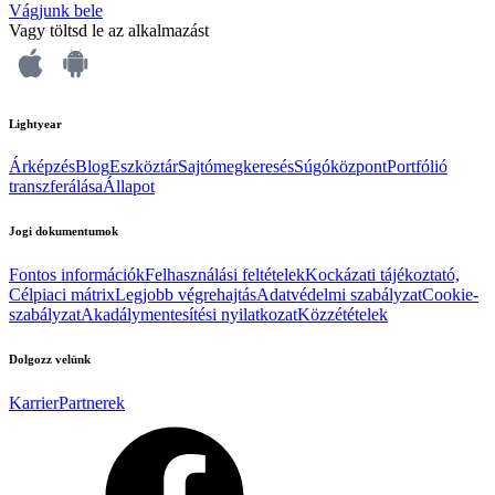
Vágjunk bele
Vagy töltsd le az alkalmazást
Lightyear
Árképzés
Blog
Eszköztár
Sajtómegkeresés
Súgóközpont
Portfólió
transzferálása
Állapot
Jogi dokumentumok
Fontos információk
Felhasználási feltételek
Kockázati tájékoztató,
Célpiaci mátrix
Legjobb végrehajtás
Adatvédelmi szabályzat
Cookie-
szabályzat
Akadálymentesítési nyilatkozat
Közzétételek
Dolgozz velünk
Karrier
Partnerek