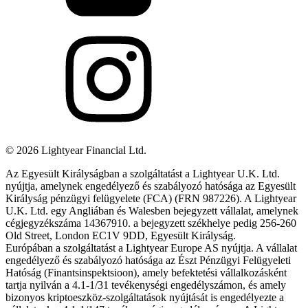
©
2026
Lightyear Financial Ltd.
Az Egyesült Királyságban a szolgáltatást a Lightyear U.K. Ltd.
nyújtja, amelynek engedélyező és szabályozó hatósága az Egyesült
Királyság pénzügyi felügyelete (FCA) (FRN 987226). A Lightyear
U.K. Ltd. egy Angliában és Walesben bejegyzett vállalat, amelynek
cégjegyzékszáma 14367910. a bejegyzett székhelye pedig 256-260
Old Street, London EC1V 9DD, Egyesült Királyság.
Európában a szolgáltatást a Lightyear Europe AS nyújtja. A vállalat
engedélyező és szabályozó hatósága az Észt Pénzügyi Felügyeleti
Hatóság (Finantsinspektsioon), amely befektetési vállalkozásként
tartja nyilván a 4.1-1/31 tevékenységi engedélyszámon, és amely
bizonyos kriptoeszköz-szolgáltatások nyújtását is engedélyezte a