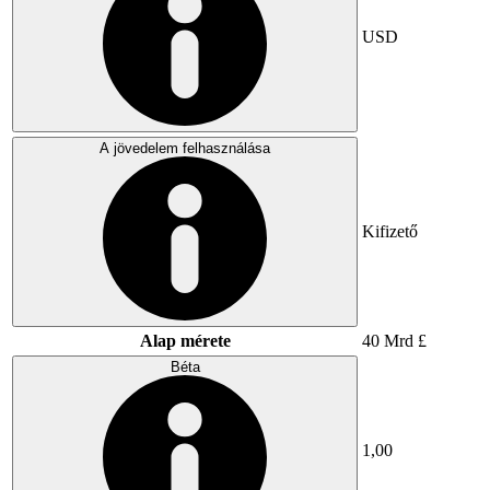
USD
A jövedelem felhasználása
Kifizető
Alap mérete
40 Mrd £
Béta
1,00