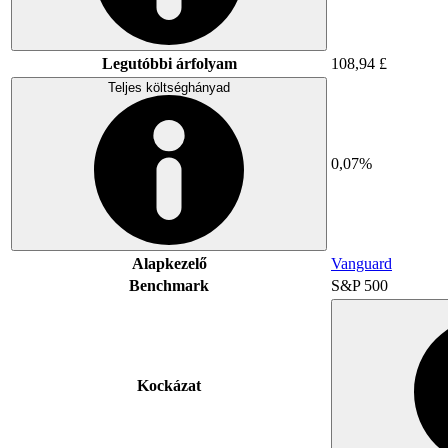
Legutóbbi árfolyam
108,94 £
Teljes költséghányad
0,07%
Alapkezelő
Vanguard
Benchmark
S&P 500
Kockázat