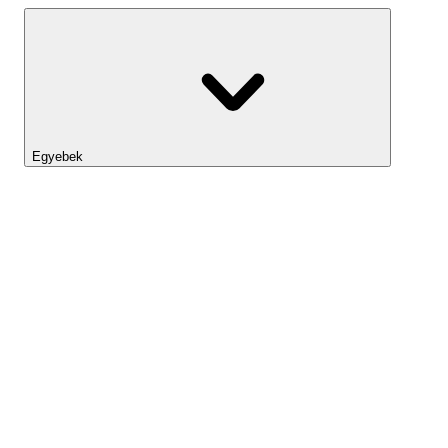
Egyebek
Lightyear AI
Eszköztár