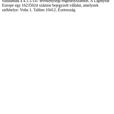
vállalatnak a 4.1-1/147 tevékenységi engedélyszámon. A Lightyear
Europe egy 16235024 számon bejegyzett vállalat, amelynek
székhelye: Volta 1, Tallinn 10412, Észtország.