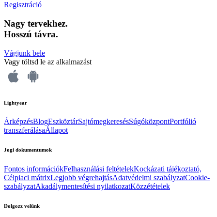
Regisztráció
Nagy tervekhez.
Hosszú távra.
Vágjunk bele
Vagy töltsd le az alkalmazást
Lightyear
Árképzés
Blog
Eszköztár
Sajtómegkeresés
Súgóközpont
Portfólió
transzferálása
Állapot
Jogi dokumentumok
Fontos információk
Felhasználási feltételek
Kockázati tájékoztató,
Célpiaci mátrix
Legjobb végrehajtás
Adatvédelmi szabályzat
Cookie-
szabályzat
Akadálymentesítési nyilatkozat
Közzétételek
Dolgozz velünk