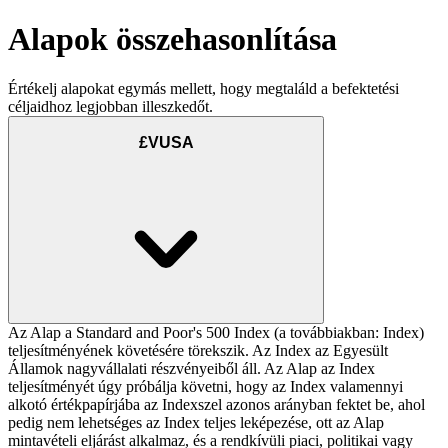
Alapok összehasonlítása
Értékelj alapokat egymás mellett, hogy megtaláld a befektetési
céljaidhoz legjobban illeszkedőt.
£VUSA
Az Alap a Standard and Poor's 500 Index (a továbbiakban: Index)
teljesítményének követésére törekszik. Az Index az Egyesült
Államok nagyvállalati részvényeiből áll. Az Alap az Index
teljesítményét úgy próbálja követni, hogy az Index valamennyi
alkotó értékpapírjába az Indexszel azonos arányban fektet be, ahol
pedig nem lehetséges az Index teljes leképezése, ott az Alap
mintavételi eljárást alkalmaz, és a rendkívüli piaci, politikai vagy