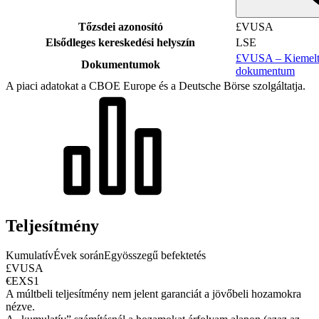
Tőzsdei azonosító
£VUSA
Elsődleges kereskedési helyszín
LSE
£VUSA – Kiemelt 
Dokumentumok
dokumentum
A piaci adatokat a CBOE Europe és a Deutsche Börse szolgáltatja.
Teljesítmény
Kumulatív
Évek során
Egyösszegű befektetés
£VUSA
€EXS1
A múltbeli teljesítmény nem jelent garanciát a jövőbeli hozamokra
nézve.