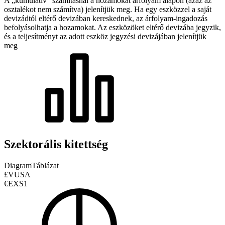
A „kumulatív” számításnál a hozamokat árfolyam alapon (azaz az
osztalékot nem számítva) jelenítjük meg. Ha egy eszközzel a saját
devizádtól eltérő devizában kereskednek, az árfolyam-ingadozás
befolyásolhatja a hozamokat.
Az eszközöket eltérő devizába jegyzik,
és a teljesítményt az adott eszköz jegyzési devizájában jelenítjük
meg
Szektorális kitettség
Diagram
Táblázat
£VUSA
€EXS1