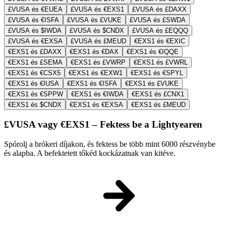
£VUSA és €EUEA
£VUSA és €EXS1
£VUSA és £DAXX
£VUSA és €ISFA
£VUSA és £VUKE
£VUSA és £SWDA
£VUSA és $IWDA
£VUSA és $CNDX
£VUSA és £EQQQ
£VUSA és €EXSA
£VUSA és £MEUD
€EXS1 és €EXIC
€EXS1 és £DAXX
€EXS1 és €DAX
€EXS1 és €IQQE
€EXS1 és £SEMA
€EXS1 és £VWRP
€EXS1 és £VWRL
€EXS1 és €CSX5
€EXS1 és €EXW1
€EXS1 és €SPYL
€EXS1 és €IUSA
€EXS1 és €ISFA
€EXS1 és £VUKE
€EXS1 és €SPPW
€EXS1 és €IWDA
€EXS1 és £CNX1
€EXS1 és $CNDX
€EXS1 és €EXSA
€EXS1 és £MEUD
£VUSA vagy €EXS1 – Fektess be a Lightyearen
Spórolj a brókeri díjakon, és fektess be több mint 6000 részvénybe
és alapba. A befektetett tőkéd kockázatnak van kitéve.