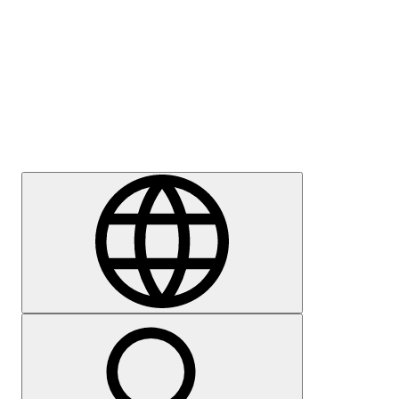
Sajtómegkeresés
Karrier