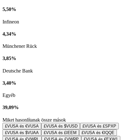
5,50%
Infineon
4,34%
Münchener Rück
3,85%
Deutsche Bank
3,40%
Egyéb
39,09%
Miket hasonlítanak össze mások
£VUSA és €VUSA
£VUSA és $VUSD
£VUSA és £SPXP
£VUSA és $VUAA
£VUSA és £IEEM
£VUSA és €IQQE
£VUSA és €VWRL
£VUSA és £VWRP
£VUSA és €EXW1