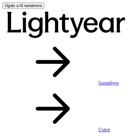
Ugrás a fő tartalomra
Személyes
Üzleti