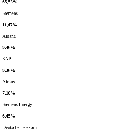
65,53%
Siemens
11,47%
Allianz
9,46%
SAP
9,26%
Airbus
7,18%
Siemens Energy
6,45%
Deutsche Telekom