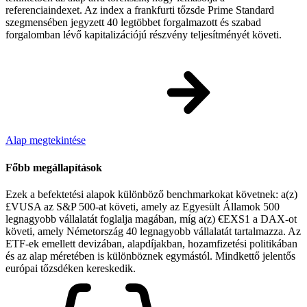
referenciaindexet. Az index a frankfurti tőzsde Prime Standard
szegmensében jegyzett 40 legtöbbet forgalmazott és szabad
forgalomban lévő kapitalizációjú részvény teljesítményét követi.
Alap megtekintése
Főbb megállapítások
Ezek a befektetési alapok különböző benchmarkokat követnek: a(z)
£VUSA az S&P 500-at követi, amely az Egyesült Államok 500
legnagyobb vállalatát foglalja magában, míg a(z) €EXS1 a DAX-ot
követi, amely Németország 40 legnagyobb vállalatát tartalmazza. Az
ETF-ek emellett devizában, alapdíjakban, hozamfizetési politikában
és az alap méretében is különböznek egymástól. Mindkettő jelentős
európai tőzsdéken kereskedik.