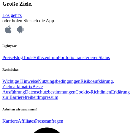
Große Ziele.
Los geht’s
oder holen Sie sich die App
Lightyear
Preise
Blog
Tools
Hilfezentrum
Portfolio transferieren
Status
Rechtliches
Wichtige Hinweise
Nutzungsbedingungen
Risikoaufklärung,
Zielmarktmatrix
Beste
Ausführung
Datenschutzbestimmungen
Cookie-Richtlinien
Erklärung
zur Barrierefreiheit
Impressum
Arbeiten wir zusammen!
Karriere
Affiliates
Presseanfragen