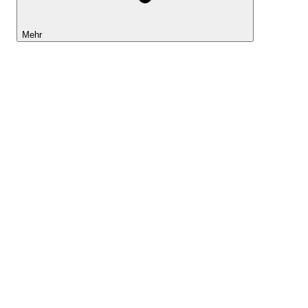
Mehr
Lightyear AI
Tools