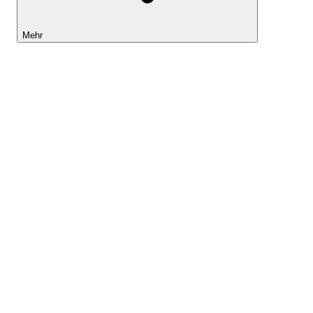
Mehr
Lightyear AI
Tools