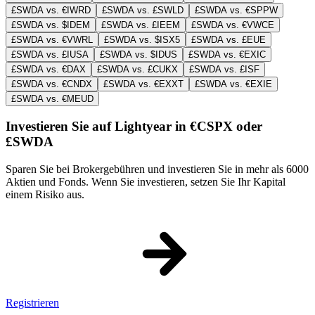
£SWDA vs. €IWRD
£SWDA vs. £SWLD
£SWDA vs. €SPPW
£SWDA vs. $IDEM
£SWDA vs. £IEEM
£SWDA vs. €VWCE
£SWDA vs. €VWRL
£SWDA vs. $ISX5
£SWDA vs. £EUE
£SWDA vs. £IUSA
£SWDA vs. $IDUS
£SWDA vs. €EXIC
£SWDA vs. €DAX
£SWDA vs. £CUKX
£SWDA vs. £ISF
£SWDA vs. €CNDX
£SWDA vs. €EXXT
£SWDA vs. €EXIE
£SWDA vs. €MEUD
Investieren Sie auf Lightyear in €CSPX oder
£SWDA
Sparen Sie bei Brokergebühren und investieren Sie in mehr als 6000
Aktien und Fonds. Wenn Sie investieren, setzen Sie Ihr Kapital
einem Risiko aus.
Registrieren