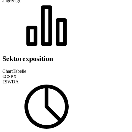
angezeigt.
Sektorexposition
Chart
Tabelle
€CSPX
£SWDA