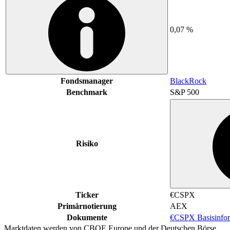
0,07 %
Fondsmanager
BlackRock
Benchmark
S&P 500
Risiko
Ticker
€CSPX
Primärnotierung
AEX
Dokumente
€CSPX Basisinfor
Marktdaten werden von CBOE Europe und der Deutschen Börse