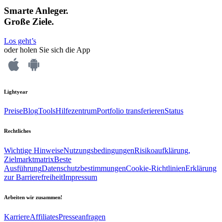
Smarte Anleger.
Große Ziele.
Los geht’s
oder holen Sie sich die App
Lightyear
Preise
Blog
Tools
Hilfezentrum
Portfolio transferieren
Status
Rechtliches
Wichtige Hinweise
Nutzungsbedingungen
Risikoaufklärung,
Zielmarktmatrix
Beste
Ausführung
Datenschutzbestimmungen
Cookie-Richtlinien
Erklärung
zur Barrierefreiheit
Impressum
Arbeiten wir zusammen!
Karriere
Affiliates
Presseanfragen