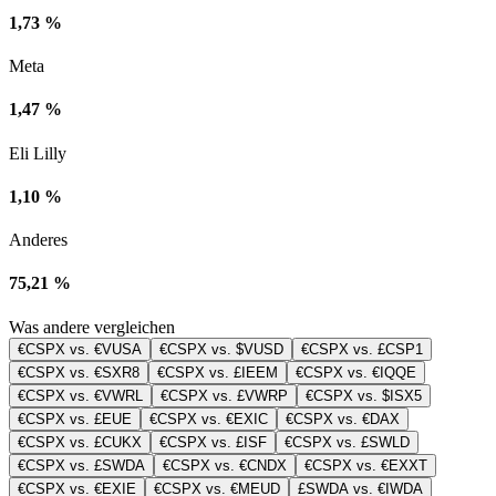
1,73 %
Meta
1,47 %
Eli Lilly
1,10 %
Anderes
75,21 %
Was andere vergleichen
€CSPX vs. €VUSA
€CSPX vs. $VUSD
€CSPX vs. £CSP1
€CSPX vs. €SXR8
€CSPX vs. £IEEM
€CSPX vs. €IQQE
€CSPX vs. €VWRL
€CSPX vs. £VWRP
€CSPX vs. $ISX5
€CSPX vs. £EUE
€CSPX vs. €EXIC
€CSPX vs. €DAX
€CSPX vs. £CUKX
€CSPX vs. £ISF
€CSPX vs. £SWLD
€CSPX vs. £SWDA
€CSPX vs. €CNDX
€CSPX vs. €EXXT
€CSPX vs. €EXIE
€CSPX vs. €MEUD
£SWDA vs. €IWDA