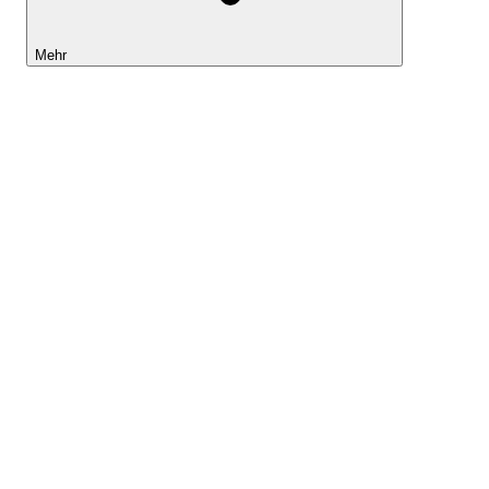
Mehr
Lightyear AI
Tools