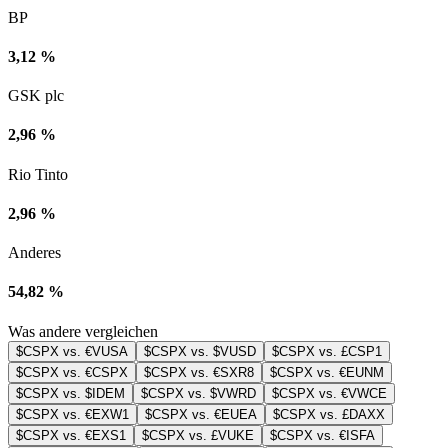
BP
3,12 %
GSK plc
2,96 %
Rio Tinto
2,96 %
Anderes
54,82 %
Was andere vergleichen
$CSPX vs. €VUSA
$CSPX vs. $VUSD
$CSPX vs. £CSP1
$CSPX vs. €CSPX
$CSPX vs. €SXR8
$CSPX vs. €EUNM
$CSPX vs. $IDEM
$CSPX vs. $VWRD
$CSPX vs. €VWCE
$CSPX vs. €EXW1
$CSPX vs. €EUEA
$CSPX vs. £DAXX
$CSPX vs. €EXS1
$CSPX vs. £VUKE
$CSPX vs. €ISFA