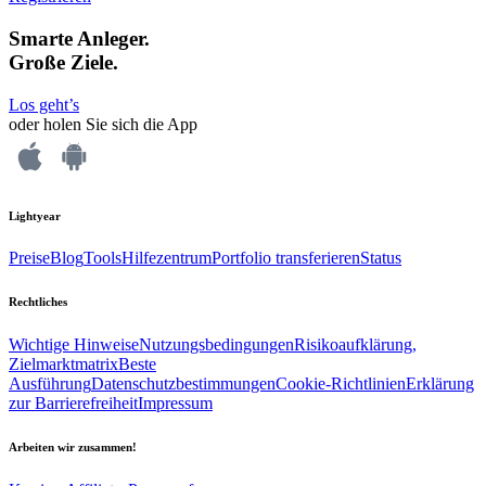
Smarte Anleger.
Große Ziele.
Los geht’s
oder holen Sie sich die App
Lightyear
Preise
Blog
Tools
Hilfezentrum
Portfolio transferieren
Status
Rechtliches
Wichtige Hinweise
Nutzungsbedingungen
Risikoaufklärung,
Zielmarktmatrix
Beste
Ausführung
Datenschutzbestimmungen
Cookie-Richtlinien
Erklärung
zur Barrierefreiheit
Impressum
Arbeiten wir zusammen!