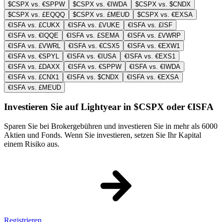
$CSPX vs. €SPPW
$CSPX vs. €IWDA
$CSPX vs. $CNDX
$CSPX vs. £EQQQ
$CSPX vs. £MEUD
$CSPX vs. €EXSA
€ISFA vs. £CUKX
€ISFA vs. £VUKE
€ISFA vs. £ISF
€ISFA vs. €IQQE
€ISFA vs. £SEMA
€ISFA vs. £VWRP
€ISFA vs. £VWRL
€ISFA vs. €CSX5
€ISFA vs. €EXW1
€ISFA vs. €SPYL
€ISFA vs. €IUSA
€ISFA vs. €EXS1
€ISFA vs. £DAXX
€ISFA vs. €SPPW
€ISFA vs. €IWDA
€ISFA vs. £CNX1
€ISFA vs. $CNDX
€ISFA vs. €EXSA
€ISFA vs. £MEUD
Investieren Sie auf Lightyear in $CSPX oder €ISFA
Sparen Sie bei Brokergebühren und investieren Sie in mehr als 6000
Aktien und Fonds. Wenn Sie investieren, setzen Sie Ihr Kapital
einem Risiko aus.
Registrieren