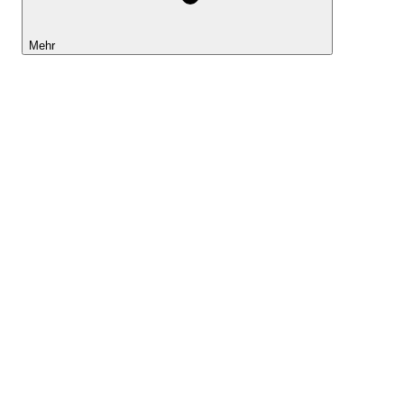
Mehr
Lightyear AI
Tools