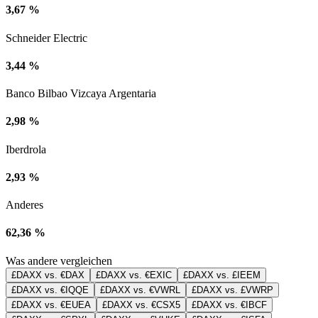
3,67 %
Schneider Electric
3,44 %
Banco Bilbao Vizcaya Argentaria
2,98 %
Iberdrola
2,93 %
Anderes
62,36 %
Was andere vergleichen
£DAXX vs. €DAX
£DAXX vs. €EXIC
£DAXX vs. £IEEM
£DAXX vs. €IQQE
£DAXX vs. €VWRL
£DAXX vs. £VWRP
£DAXX vs. €EUEA
£DAXX vs. €CSX5
£DAXX vs. €IBCF