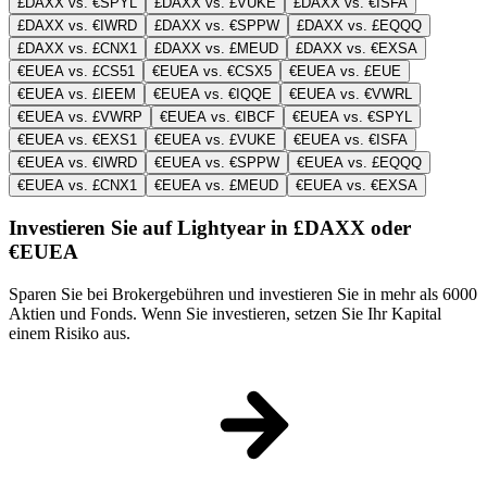
£DAXX vs. €SPYL
£DAXX vs. £VUKE
£DAXX vs. €ISFA
£DAXX vs. €IWRD
£DAXX vs. €SPPW
£DAXX vs. £EQQQ
£DAXX vs. £CNX1
£DAXX vs. £MEUD
£DAXX vs. €EXSA
€EUEA vs. £CS51
€EUEA vs. €CSX5
€EUEA vs. £EUE
€EUEA vs. £IEEM
€EUEA vs. €IQQE
€EUEA vs. €VWRL
€EUEA vs. £VWRP
€EUEA vs. €IBCF
€EUEA vs. €SPYL
€EUEA vs. €EXS1
€EUEA vs. £VUKE
€EUEA vs. €ISFA
€EUEA vs. €IWRD
€EUEA vs. €SPPW
€EUEA vs. £EQQQ
€EUEA vs. £CNX1
€EUEA vs. £MEUD
€EUEA vs. €EXSA
Investieren Sie auf Lightyear in £DAXX oder
€EUEA
Sparen Sie bei Brokergebühren und investieren Sie in mehr als 6000
Aktien und Fonds. Wenn Sie investieren, setzen Sie Ihr Kapital
einem Risiko aus.