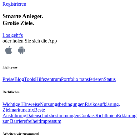
Registrieren
Smarte Anleger.
Große Ziele.
Los geht’s
oder holen Sie sich die App
Lightyear
Preise
Blog
Tools
Hilfezentrum
Portfolio transferieren
Status
Rechtliches
Wichtige Hinweise
Nutzungsbedingungen
Risikoaufklärung,
Zielmarktmatrix
Beste
Ausführung
Datenschutzbestimmungen
Cookie-Richtlinien
Erklärung
zur Barrierefreiheit
Impressum
Arbeiten wir zusammen!