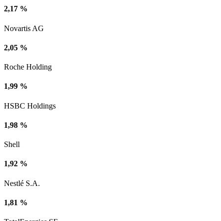
2,17 %
Novartis AG
2,05 %
Roche Holding
1,99 %
HSBC Holdings
1,98 %
Shell
1,92 %
Nestlé S.A.
1,81 %