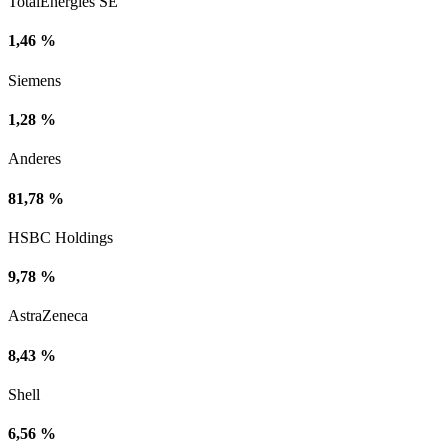
TotalEnergies SE
1,46 %
Siemens
1,28 %
Anderes
81,78 %
HSBC Holdings
9,78 %
AstraZeneca
8,43 %
Shell
6,56 %