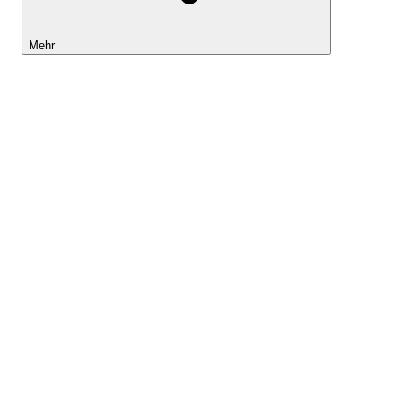
Mehr
Lightyear AI
Tools