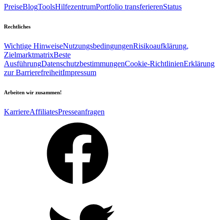
Preise
Blog
Tools
Hilfezentrum
Portfolio transferieren
Status
Rechtliches
Wichtige Hinweise
Nutzungsbedingungen
Risikoaufklärung,
Zielmarktmatrix
Beste
Ausführung
Datenschutzbestimmungen
Cookie-Richtlinien
Erklärung
zur Barrierefreiheit
Impressum
Arbeiten wir zusammen!
Karriere
Affiliates
Presseanfragen