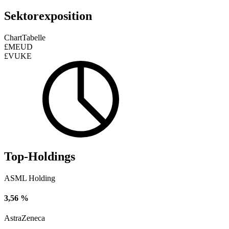
Sektorexposition
Chart
Tabelle
£MEUD
£VUKE
Top-Holdings
ASML Holding
3,56 %
AstraZeneca