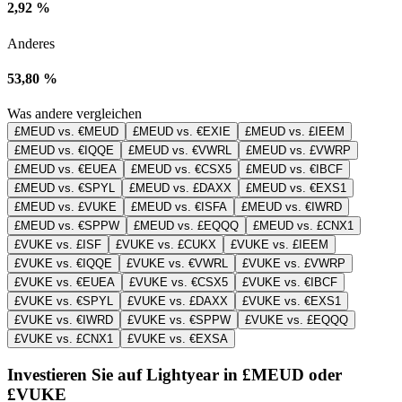
2,92 %
Anderes
53,80 %
Was andere vergleichen
£MEUD vs. €MEUD
£MEUD vs. €EXIE
£MEUD vs. £IEEM
£MEUD vs. €IQQE
£MEUD vs. €VWRL
£MEUD vs. £VWRP
£MEUD vs. €EUEA
£MEUD vs. €CSX5
£MEUD vs. €IBCF
£MEUD vs. €SPYL
£MEUD vs. £DAXX
£MEUD vs. €EXS1
£MEUD vs. £VUKE
£MEUD vs. €ISFA
£MEUD vs. €IWRD
£MEUD vs. €SPPW
£MEUD vs. £EQQQ
£MEUD vs. £CNX1
£VUKE vs. £ISF
£VUKE vs. £CUKX
£VUKE vs. £IEEM
£VUKE vs. €IQQE
£VUKE vs. €VWRL
£VUKE vs. £VWRP
£VUKE vs. €EUEA
£VUKE vs. €CSX5
£VUKE vs. €IBCF
£VUKE vs. €SPYL
£VUKE vs. £DAXX
£VUKE vs. €EXS1
£VUKE vs. €IWRD
£VUKE vs. €SPPW
£VUKE vs. £EQQQ
£VUKE vs. £CNX1
£VUKE vs. €EXSA
Investieren Sie auf Lightyear in £MEUD oder
£VUKE