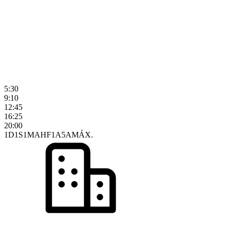
5:30
9:10
12:45
16:25
20:00
1D
1S
1M
AHF
1A
5A
MÁX.