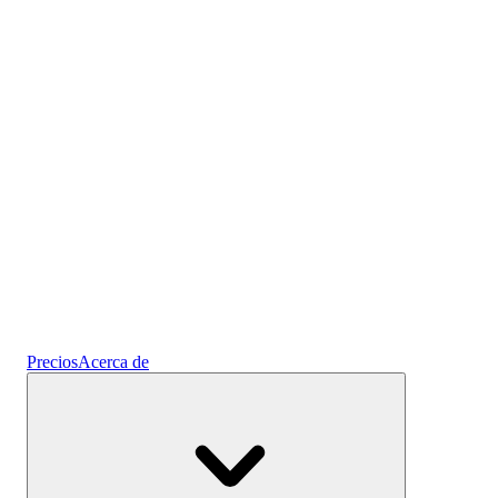
Planes Prediseñado
Gana intereses
Ahorros
Precios
Acerca de