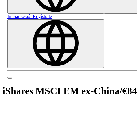
Iniciar sesión
Regístrate
iShares MSCI EM ex-China
/
€8