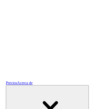
Prediseñados
Cripto
Gana intereses
Ahorros
Precios
Acerca de