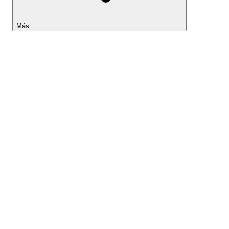
Más
Lightyear AI
Herramientas