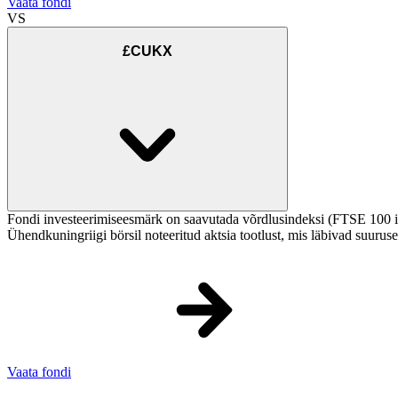
Vaata fondi
VS
£CUKX
Fondi investeerimiseesmärk on saavutada võrdlusindeksi (FTSE 100 in
Ühendkuningriigi börsil noteeritud aktsia tootlust, mis läbivad suuruse,
Vaata fondi