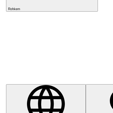
Rohkem
Lightyeari AI
Abikeskus