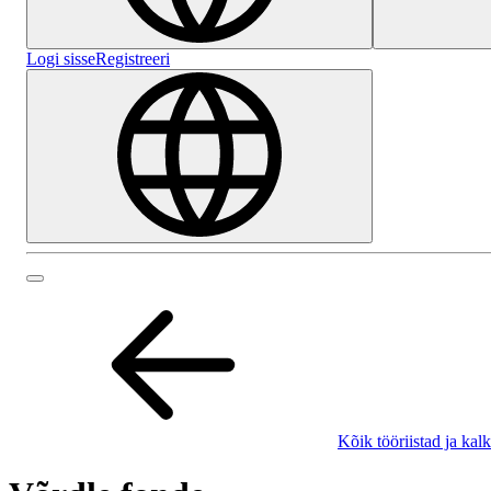
Logi sisse
Registreeri
Kõik tööriistad ja kal