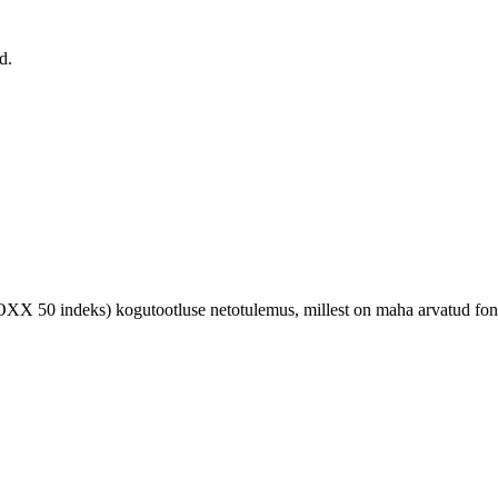
d.
X 50 indeks) kogutootluse netotulemus, millest on maha arvatud fond