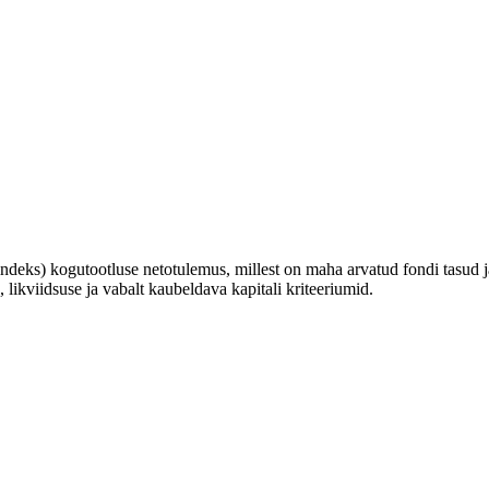
deks) kogutootluse netotulemus, millest on maha arvatud fondi tasud 
 likviidsuse ja vabalt kaubeldava kapitali kriteeriumid.