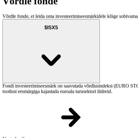
Võrdle fonde
Võrdle fonde, et leida oma investeerimiseesmärkidele kõige sobivama
$ISX5
Fondi investeerimiseesmärk on saavutada võrdlusindeksi (EURO STOX
tootlust eesmärgiga kajastada euroala turusektori liidreid.