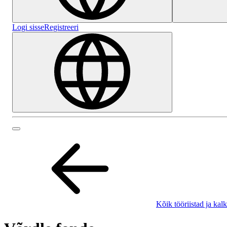
Logi sisse
Registreeri
Kõik tööriistad ja kal