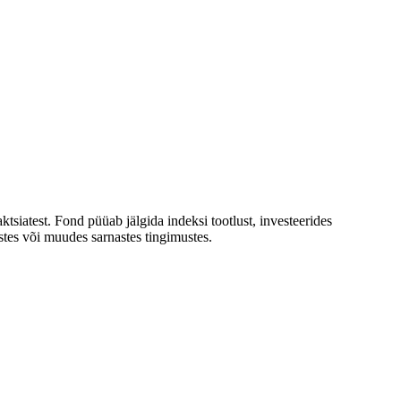
siatest. Fond püüab jälgida indeksi tootlust, investeerides
listes või muudes sarnastes tingimustes.