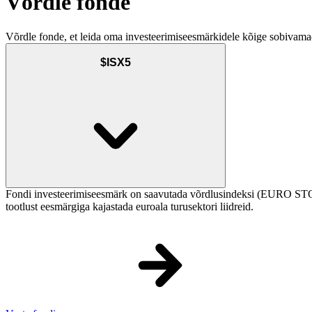
Võrdle fonde
Võrdle fonde, et leida oma investeerimiseesmärkidele kõige sobivama
$ISX5
Fondi investeerimiseesmärk on saavutada võrdlusindeksi (EURO STOX
tootlust eesmärgiga kajastada euroala turusektori liidreid.