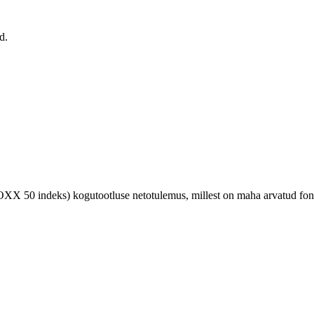
d.
X 50 indeks) kogutootluse netotulemus, millest on maha arvatud fond