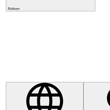
Rohkem
Lightyeari AI
Abikeskus