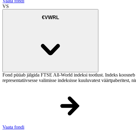
Vaata fondi
VS
€VWRL
Fond püüab jälgida FTSE All-World indeksi tootlust. Indeks koosneb ar
representatiivsesse valimisse indeksisse kuuluvatest väärtpaberitest, nin
Vaata fondi