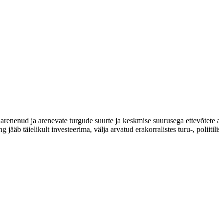
enenud ja arenevate turgude suurte ja keskmise suurusega ettevõtete akt
g jääb täielikult investeerima, välja arvatud erakorralistes turu-, poliiti