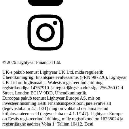
©
2026
Lightyear Financial Ltd.
UK-s pakub teenust Lightyear UK Ltd, mida reguleerib
Ühendkuningriigi finantsjärelevalveasutus (FRN 987226). Lightyear
UK Ltd on Inglismaal ja Walesis registreeritud äriühing
registrikoodiga 14367910. ja registrijärgse aadressiga 256-260 Old
Street, London EC1V 9DD, Ühendkuningriik.
Euroopas pakub teenust Lightyear Europe AS, mis on
investeerimisühing Eesti Finantsinspektsiooni järelevalve all
(tegevusluba nr 4.1-1/31) ning on volitatud osutama teatud
krüptovarateenuseid (tegevusluba nr 4.1-1/147). Lightyear Europe
on Eestis registreeritud äriühing, mille registrikood on 16235024 ja
registrijärgne aadress Volta 1, Tallinn 10412, Eesti