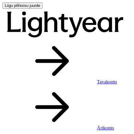
Liigu põhisisu juurde
Tavakonto
Ärikonto