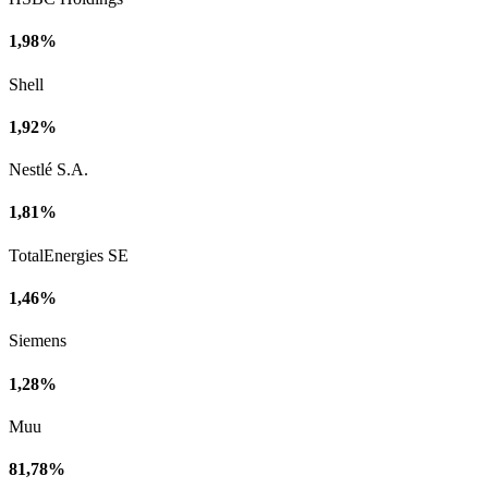
1,98%
Shell
1,92%
Nestlé S.A.
1,81%
TotalEnergies SE
1,46%
Siemens
1,28%
Muu
81,78%