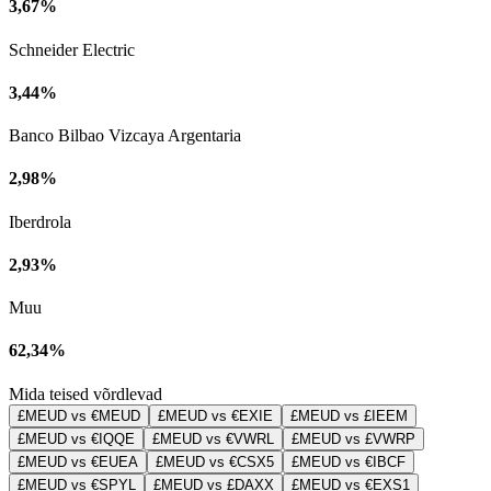
3,67%
Schneider Electric
3,44%
Banco Bilbao Vizcaya Argentaria
2,98%
Iberdrola
2,93%
Muu
62,34%
Mida teised võrdlevad
£MEUD vs €MEUD
£MEUD vs €EXIE
£MEUD vs £IEEM
£MEUD vs €IQQE
£MEUD vs €VWRL
£MEUD vs £VWRP
£MEUD vs €EUEA
£MEUD vs €CSX5
£MEUD vs €IBCF
£MEUD vs €SPYL
£MEUD vs £DAXX
£MEUD vs €EXS1