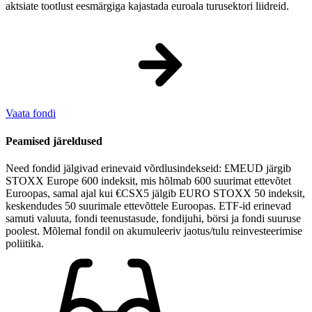
aktsiate tootlust eesmärgiga kajastada euroala turusektori liidreid.
Vaata fondi
Peamised järeldused
Need fondid jälgivad erinevaid võrdlusindekseid: £MEUD järgib
STOXX Europe 600 indeksit, mis hõlmab 600 suurimat ettevõtet
Euroopas, samal ajal kui €CSX5 jälgib EURO STOXX 50 indeksit,
keskendudes 50 suurimale ettevõttele Euroopas. ETF-id erinevad
samuti valuuta, fondi teenustasude, fondijuhi, börsi ja fondi suuruse
poolest. Mõlemal fondil on akumuleeriv jaotus/tulu reinvesteerimise
poliitika.