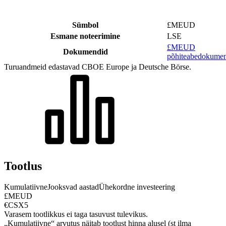
Sümbol
£MEUD
Esmane noteerimine
LSE
£MEUD
Dokumendid
põhiteabedokumen
Turuandmeid edastavad CBOE Europe ja Deutsche Börse.
Tootlus
Kumulatiivne
Jooksvad aastad
Ühekordne investeering
£MEUD
€CSX5
Varasem tootlikkus ei taga tasuvust tulevikus.
„Kumulatiivne“ arvutus näitab tootlust hinna alusel (st ilma