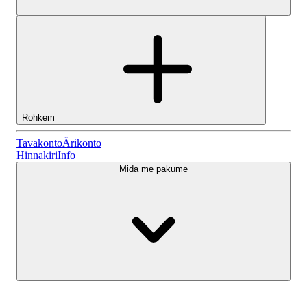
Rohkem
Tavakonto
Tavakonto
Ärikonto
Hinnakiri
Info
Mida me pakume
Lightyeari AI
Ärikonto
Konto tüübid