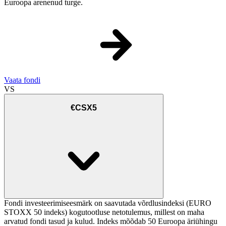
Euroopa arenenud turge.
Vaata fondi
VS
€CSX5
Fondi investeerimiseesmärk on saavutada võrdlusindeksi (EURO
STOXX 50 indeks) kogutootluse netotulemus, millest on maha
arvatud fondi tasud ja kulud. Indeks mõõdab 50 Euroopa äriühingu