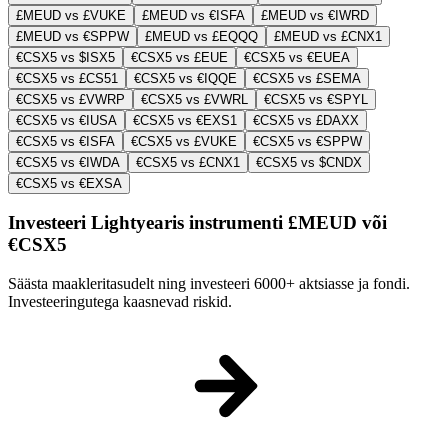
£MEUD vs £VUKE
£MEUD vs €ISFA
£MEUD vs €IWRD
£MEUD vs €SPPW
£MEUD vs £EQQQ
£MEUD vs £CNX1
€CSX5 vs $ISX5
€CSX5 vs £EUE
€CSX5 vs €EUEA
€CSX5 vs £CS51
€CSX5 vs €IQQE
€CSX5 vs £SEMA
€CSX5 vs £VWRP
€CSX5 vs £VWRL
€CSX5 vs €SPYL
€CSX5 vs €IUSA
€CSX5 vs €EXS1
€CSX5 vs £DAXX
€CSX5 vs €ISFA
€CSX5 vs £VUKE
€CSX5 vs €SPPW
€CSX5 vs €IWDA
€CSX5 vs £CNX1
€CSX5 vs $CNDX
€CSX5 vs €EXSA
Investeeri Lightyearis instrumenti £MEUD või
€CSX5
Säästa maakleritasudelt ning investeeri 6000+ aktsiasse ja fondi.
Investeeringutega kaasnevad riskid.