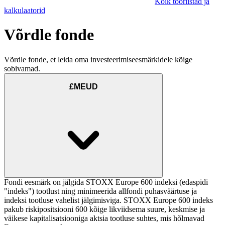
Kõik tööriistad ja
kalkulaatorid
Võrdle fonde
Võrdle fonde, et leida oma investeerimiseesmärkidele kõige
sobivamad.
£MEUD
Fondi eesmärk on jälgida STOXX Europe 600 indeksi (edaspidi
"indeks") tootlust ning minimeerida allfondi puhasväärtuse ja
indeksi tootluse vahelist jälgimisviga. STOXX Europe 600 indeks
pakub riskipositsiooni 600 kõige likviidsema suure, keskmise ja
väikese kapitalisatsiooniga aktsia tootluse suhtes, mis hõlmavad