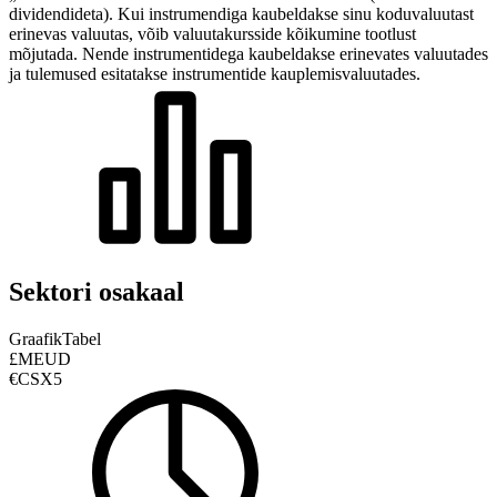
dividendideta). Kui instrumendiga kaubeldakse sinu koduvaluutast
erinevas valuutas, võib valuutakursside kõikumine tootlust
mõjutada.
Nende instrumentidega kaubeldakse erinevates valuutades
ja tulemused esitatakse instrumentide kauplemisvaluutades.
Sektori osakaal
Graafik
Tabel
£MEUD
€CSX5