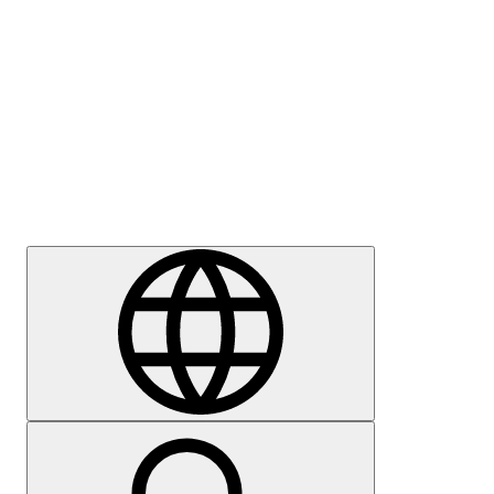
Meedia
Karjäär