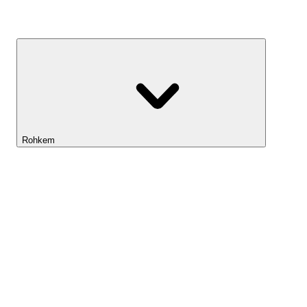
Kasvufond
Rohkem
Lightyeari AI