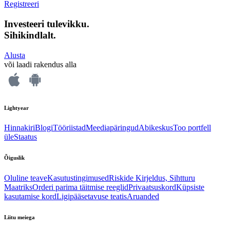
Registreeri
Investeeri tulevikku.
Sihikindlalt.
Alusta
või laadi rakendus alla
Lightyear
Hinnakiri
Blogi
Tööriistad
Meediapäringud
Abikeskus
Too portfell
üle
Staatus
Õiguslik
Oluline teave
Kasutustingimused
Riskide Kirjeldus, Sihtturu
Maatriks
Orderi parima täitmise reeglid
Privaatsuskord
Küpsiste
kasutamise kord
Ligipääsetavuse teatis
Aruanded
Liitu meiega