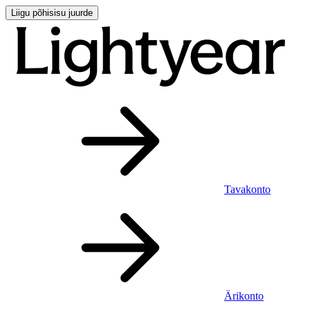
Liigu põhisisu juurde
Tavakonto
Ärikonto