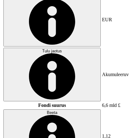
EUR
Tulu jaotus
Akumuleeruv
Fondi suurus
6,6 mld £
Beeta
1,12