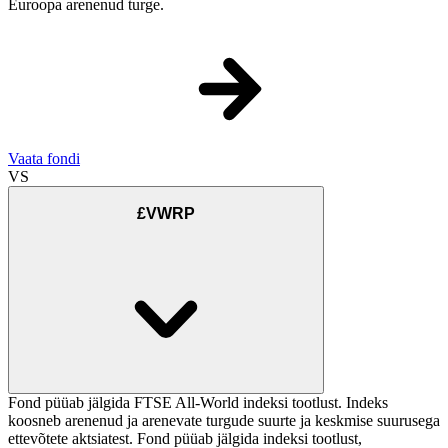
Euroopa arenenud turge.
Vaata fondi
VS
£VWRP
Fond püüab jälgida FTSE All-World indeksi tootlust. Indeks
koosneb arenenud ja arenevate turgude suurte ja keskmise suurusega
ettevõtete aktsiatest. Fond püüab jälgida indeksi tootlust,