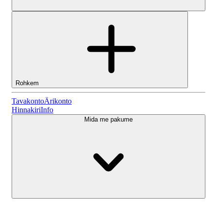
Rohkem
Tavakonto
Tavakonto
Ärikonto
Hinnakiri
Info
Mida me pakume
Lightyeari AI
Ärikonto
Konto tüübid