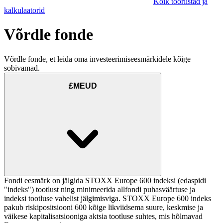
Kõik tööriistad ja
kalkulaatorid
Võrdle fonde
Võrdle fonde, et leida oma investeerimiseesmärkidele kõige
sobivamad.
£MEUD
Fondi eesmärk on jälgida STOXX Europe 600 indeksi (edaspidi
"indeks") tootlust ning minimeerida allfondi puhasväärtuse ja
indeksi tootluse vahelist jälgimisviga. STOXX Europe 600 indeks
pakub riskipositsiooni 600 kõige likviidsema suure, keskmise ja
väikese kapitalisatsiooniga aktsia tootluse suhtes, mis hõlmavad