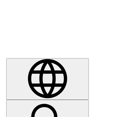
Meedia
Karjäär