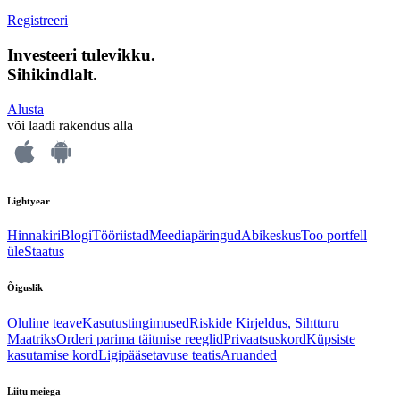
Registreeri
Investeeri tulevikku.
Sihikindlalt.
Alusta
või laadi rakendus alla
Lightyear
Hinnakiri
Blogi
Tööriistad
Meediapäringud
Abikeskus
Too portfell
üle
Staatus
Õiguslik
Oluline teave
Kasutustingimused
Riskide Kirjeldus, Sihtturu
Maatriks
Orderi parima täitmise reeglid
Privaatsuskord
Küpsiste
kasutamise kord
Ligipääsetavuse teatis
Aruanded
Liitu meiega