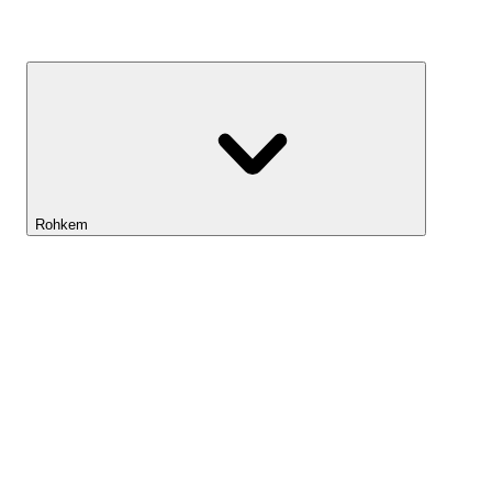
Kasvufond
Rohkem
Lightyeari AI