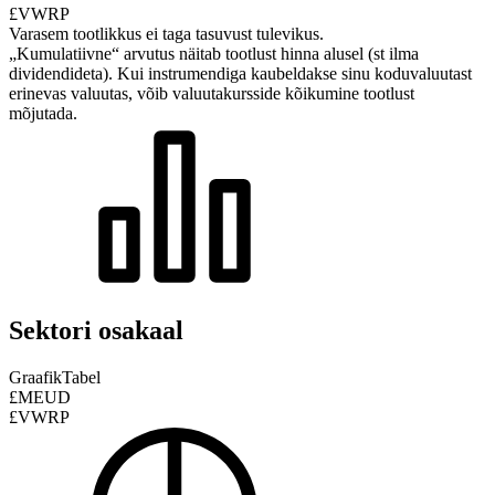
£VWRP
Varasem tootlikkus ei taga tasuvust tulevikus.
„Kumulatiivne“ arvutus näitab tootlust hinna alusel (st ilma
dividendideta). Kui instrumendiga kaubeldakse sinu koduvaluutast
erinevas valuutas, võib valuutakursside kõikumine tootlust
mõjutada.
Sektori osakaal
Graafik
Tabel
£MEUD
£VWRP