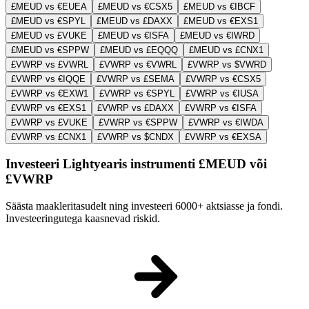
£MEUD vs €EUEA
£MEUD vs €CSX5
£MEUD vs €IBCF
£MEUD vs €SPYL
£MEUD vs £DAXX
£MEUD vs €EXS1
£MEUD vs £VUKE
£MEUD vs €ISFA
£MEUD vs €IWRD
£MEUD vs €SPPW
£MEUD vs £EQQQ
£MEUD vs £CNX1
£VWRP vs £VWRL
£VWRP vs €VWRL
£VWRP vs $VWRD
£VWRP vs €IQQE
£VWRP vs £SEMA
£VWRP vs €CSX5
£VWRP vs €EXW1
£VWRP vs €SPYL
£VWRP vs €IUSA
£VWRP vs €EXS1
£VWRP vs £DAXX
£VWRP vs €ISFA
£VWRP vs £VUKE
£VWRP vs €SPPW
£VWRP vs €IWDA
£VWRP vs £CNX1
£VWRP vs $CNDX
£VWRP vs €EXSA
Investeeri Lightyearis instrumenti £MEUD või
£VWRP
Säästa maakleritasudelt ning investeeri 6000+ aktsiasse ja fondi.
Investeeringutega kaasnevad riskid.