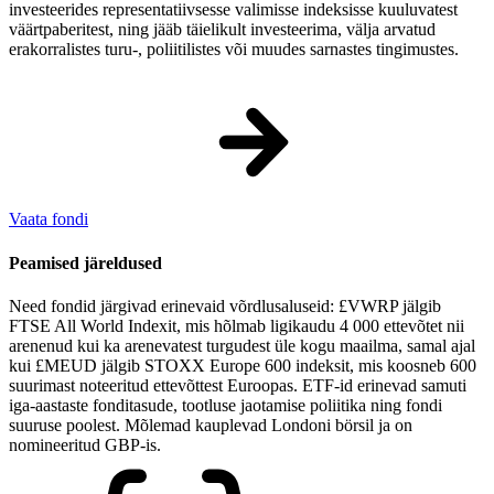
investeerides representatiivsesse valimisse indeksisse kuuluvatest
väärtpaberitest, ning jääb täielikult investeerima, välja arvatud
erakorralistes turu-, poliitilistes või muudes sarnastes tingimustes.
Vaata fondi
Peamised järeldused
Need fondid järgivad erinevaid võrdlusaluseid: £VWRP jälgib
FTSE All World Indexit, mis hõlmab ligikaudu 4 000 ettevõtet nii
arenenud kui ka arenevatest turgudest üle kogu maailma, samal ajal
kui £MEUD jälgib STOXX Europe 600 indeksit, mis koosneb 600
suurimast noteeritud ettevõttest Euroopas. ETF-id erinevad samuti
iga-aastaste fonditasude, tootluse jaotamise poliitika ning fondi
suuruse poolest. Mõlemad kauplevad Londoni börsil ja on
nomineeritud GBP-is.