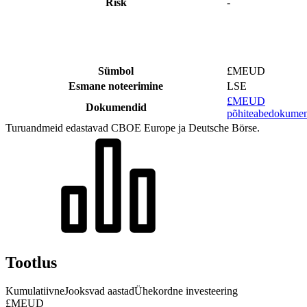
Risk
-
Sümbol
£MEUD
Esmane noteerimine
LSE
£MEUD
Dokumendid
põhiteabedokumen
Turuandmeid edastavad CBOE Europe ja Deutsche Börse.
Tootlus
Kumulatiivne
Jooksvad aastad
Ühekordne investeering
£MEUD