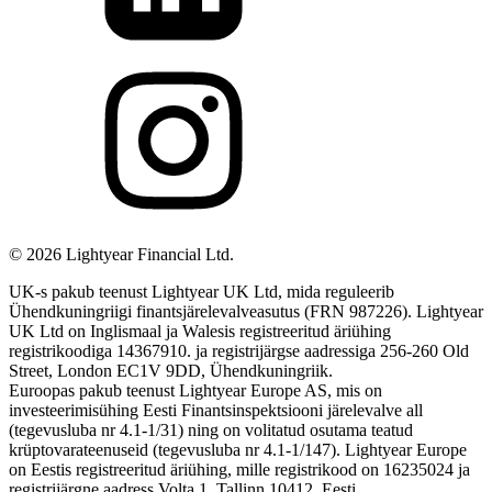
©
2026
Lightyear Financial Ltd.
UK-s pakub teenust Lightyear UK Ltd, mida reguleerib
Ühendkuningriigi finantsjärelevalveasutus (FRN 987226). Lightyear
UK Ltd on Inglismaal ja Walesis registreeritud äriühing
registrikoodiga 14367910. ja registrijärgse aadressiga 256-260 Old
Street, London EC1V 9DD, Ühendkuningriik.
Euroopas pakub teenust Lightyear Europe AS, mis on
investeerimisühing Eesti Finantsinspektsiooni järelevalve all
(tegevusluba nr 4.1-1/31) ning on volitatud osutama teatud
krüptovarateenuseid (tegevusluba nr 4.1-1/147). Lightyear Europe
on Eestis registreeritud äriühing, mille registrikood on 16235024 ja
registrijärgne aadress Volta 1, Tallinn 10412, Eesti