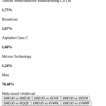
Taiwan Semiconductor Manufacturing Co Ltd
1,75%
Broadcom
1,67%
Alphabet Class C
1,60%
Micron Technology
1,24%
Muu
78,48%
Mida teised võrdlevad
£MEUD vs €MEUD
£MEUD vs €EXIE
£MEUD vs £IEEM
£MEUD vs €IQQE
£MEUD vs €VWRL
£MEUD vs £VWRP