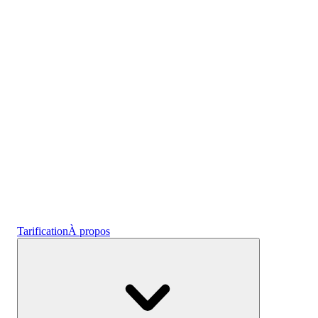
Plans prêts à l'empl
Gagnez des intérêts
Épargne
Tarification
À propos