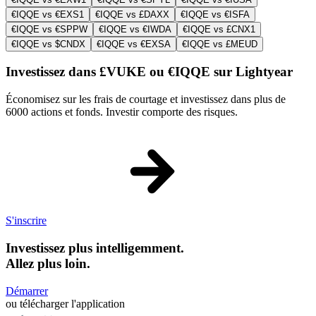
€IQQE vs €EXS1
€IQQE vs £DAXX
€IQQE vs €ISFA
€IQQE vs €SPPW
€IQQE vs €IWDA
€IQQE vs £CNX1
€IQQE vs $CNDX
€IQQE vs €EXSA
€IQQE vs £MEUD
Investissez dans £VUKE ou €IQQE sur Lightyear
Économisez sur les frais de courtage et investissez dans plus de
6000 actions et fonds. Investir comporte des risques.
S'inscrire
Investissez plus intelligemment.
Allez plus loin.
Démarrer
ou télécharger l'application