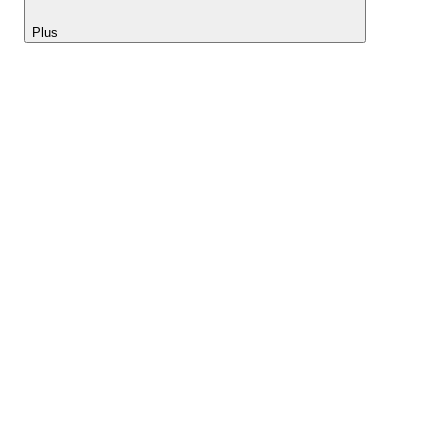
Plus
Lightyear AI
Outils