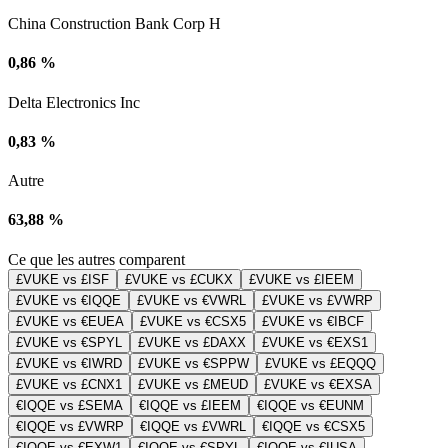
China Construction Bank Corp H
0,86 %
Delta Electronics Inc
0,83 %
Autre
63,88 %
Ce que les autres comparent
£VUKE vs £ISF
£VUKE vs £CUKX
£VUKE vs £IEEM
£VUKE vs €IQQE
£VUKE vs €VWRL
£VUKE vs £VWRP
£VUKE vs €EUEA
£VUKE vs €CSX5
£VUKE vs €IBCF
£VUKE vs €SPYL
£VUKE vs £DAXX
£VUKE vs €EXS1
£VUKE vs €IWRD
£VUKE vs €SPPW
£VUKE vs £EQQQ
£VUKE vs £CNX1
£VUKE vs £MEUD
£VUKE vs €EXSA
€IQQE vs £SEMA
€IQQE vs £IEEM
€IQQE vs €EUNM
€IQQE vs £VWRP
€IQQE vs £VWRL
€IQQE vs €CSX5
€IQQE vs €EXW1
€IQQE vs €SPYL
€IQQE vs €IUSA