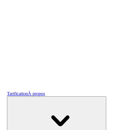
l'emploi
Crypto
Gagnez des intérêts
Épargne
Tarification
À propos