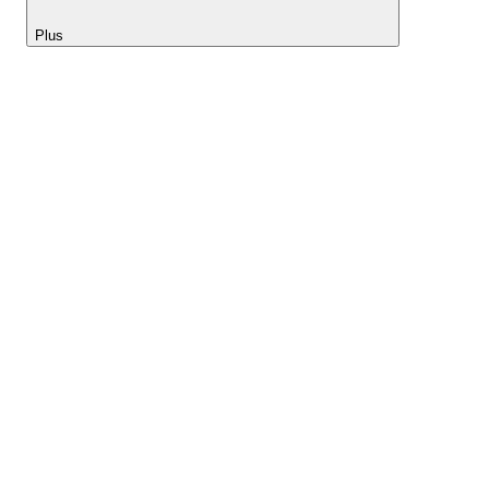
Plus
Lightyear AI
Outils