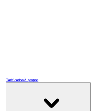
l'emploi
Crypto
Gagnez des intérêts
Épargne
Tarification
À propos