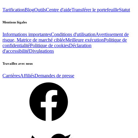
Tarification
Blog
Outils
Centre d'aide
Transférer le portefeuille
Statut
Mentions légales
Informations importantes
Conditions d'utilisation
Avertissement de
risque, Matrice de marché ciblée
Meilleure exécution
Politique de
confidentialité
Politique de cookies
Déclaration
d'accessibilité
Divulgations
Travaillez avec nous
Carrières
Affiliés
Demandes de presse