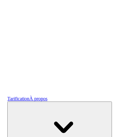
l'emploi
Crypto
Gagnez des intérêts
Épargne
Tarification
À propos