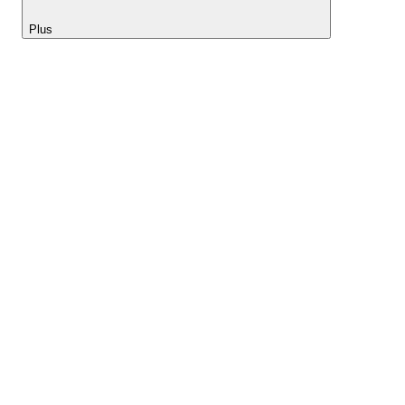
Plus
Lightyear AI
Outils