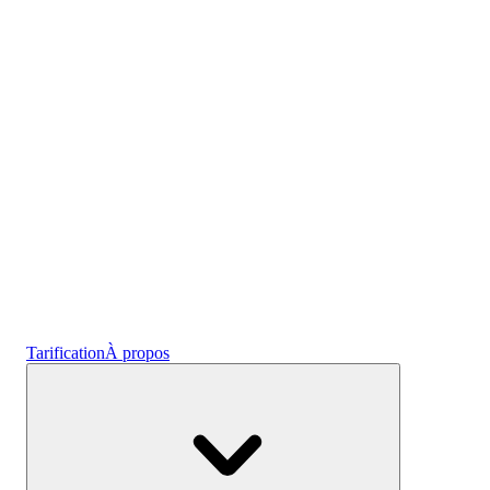
l'emploi
Crypto
Gagnez des intérêts
Épargne
Tarification
À propos