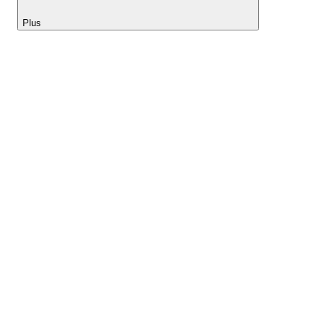
Plus
Lightyear AI
Outils