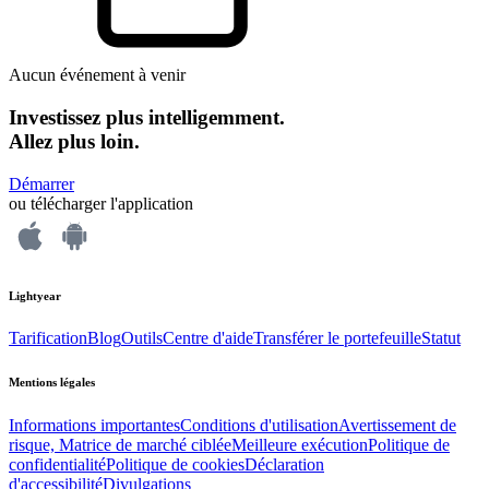
Aucun événement à venir
Investissez plus intelligemment.
Allez plus loin.
Démarrer
ou télécharger l'application
Lightyear
Tarification
Blog
Outils
Centre d'aide
Transférer le portefeuille
Statut
Mentions légales
Informations importantes
Conditions d'utilisation
Avertissement de
risque, Matrice de marché ciblée
Meilleure exécution
Politique de
confidentialité
Politique de cookies
Déclaration
d'accessibilité
Divulgations