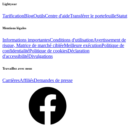
Lightyear
Tarification
Blog
Outils
Centre d'aide
Transférer le portefeuille
Statut
Mentions légales
Informations importantes
Conditions d'utilisation
Avertissement de
risque, Matrice de marché ciblée
Meilleure exécution
Politique de
confidentialité
Politique de cookies
Déclaration
d'accessibilité
Divulgations
Travaillez avec nous
Carrières
Affiliés
Demandes de presse