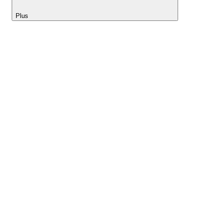
Plus
Lightyear AI
Outils