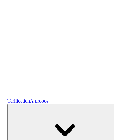
l'emploi
Crypto
Gagnez des intérêts
Épargne
Tarification
À propos