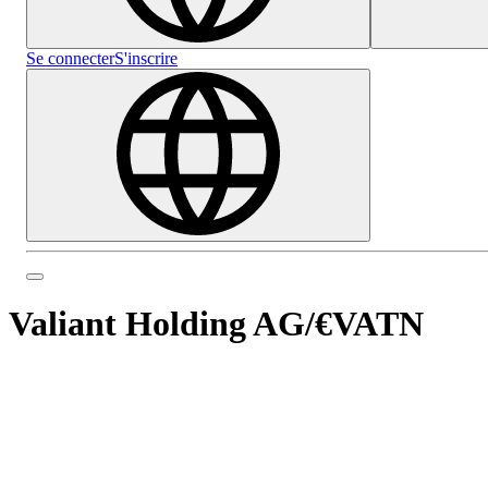
Se connecter
S'inscrire
Valiant Holding AG
/
€VATN