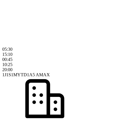
05:30
15:10
00:45
10:25
20:00
1J
1S
1M
YTD
1A
5 A
MAX