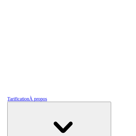
Plans prêts à l'empl
Gagnez des intérêts
Épargne
Tarification
À propos