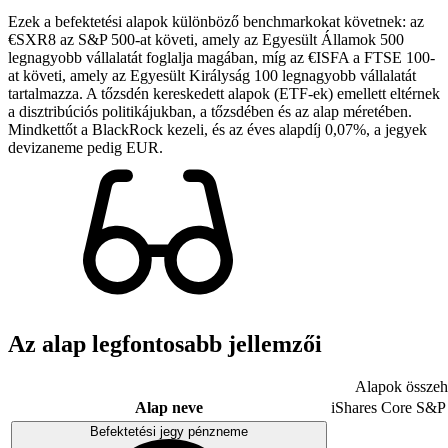
Ezek a befektetési alapok különböző benchmarkokat követnek: az
€SXR8 az S&P 500-at követi, amely az Egyesült Államok 500
legnagyobb vállalatát foglalja magában, míg az €ISFA a FTSE 100-
at követi, amely az Egyesült Királyság 100 legnagyobb vállalatát
tartalmazza. A tőzsdén kereskedett alapok (ETF-ek) emellett eltérnek
a disztribúciós politikájukban, a tőzsdében és az alap méretében.
Mindkettőt a BlackRock kezeli, és az éves alapdíj 0,07%, a jegyek
devizaneme pedig EUR.
Az alap legfontosabb jellemzői
Alapok összeha
Alap neve
iShares Core S&P
Befektetési jegy pénzneme