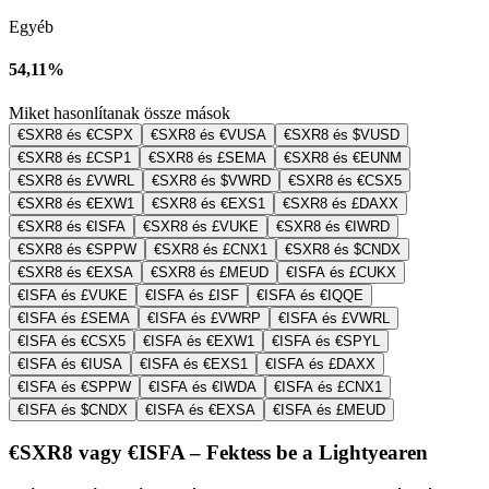
Egyéb
54,11%
Miket hasonlítanak össze mások
€SXR8 és €CSPX
€SXR8 és €VUSA
€SXR8 és $VUSD
€SXR8 és £CSP1
€SXR8 és £SEMA
€SXR8 és €EUNM
€SXR8 és £VWRL
€SXR8 és $VWRD
€SXR8 és €CSX5
€SXR8 és €EXW1
€SXR8 és €EXS1
€SXR8 és £DAXX
€SXR8 és €ISFA
€SXR8 és £VUKE
€SXR8 és €IWRD
€SXR8 és €SPPW
€SXR8 és £CNX1
€SXR8 és $CNDX
€SXR8 és €EXSA
€SXR8 és £MEUD
€ISFA és £CUKX
€ISFA és £VUKE
€ISFA és £ISF
€ISFA és €IQQE
€ISFA és £SEMA
€ISFA és £VWRP
€ISFA és £VWRL
€ISFA és €CSX5
€ISFA és €EXW1
€ISFA és €SPYL
€ISFA és €IUSA
€ISFA és €EXS1
€ISFA és £DAXX
€ISFA és €SPPW
€ISFA és €IWDA
€ISFA és £CNX1
€ISFA és $CNDX
€ISFA és €EXSA
€ISFA és £MEUD
€SXR8 vagy €ISFA – Fektess be a Lightyearen