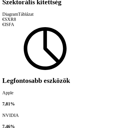
Szektorális kitettség
Diagram
Táblázat
€SXR8
€ISFA
Legfontosabb eszközök
Apple
7,81%
NVIDIA
7,46%