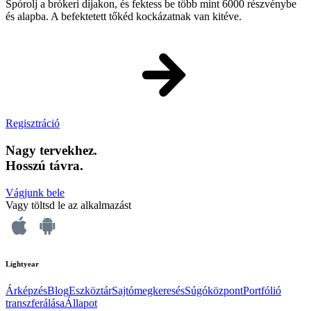
Spórolj a brókeri díjakon, és fektess be több mint 6000 részvénybe
és alapba. A befektetett tőkéd kockázatnak van kitéve.
Regisztráció
Nagy tervekhez.
Hosszú távra.
Vágjunk bele
Vagy töltsd le az alkalmazást
Lightyear
Árképzés
Blog
Eszköztár
Sajtómegkeresés
Súgóközpont
Portfólió
transzferálása
Állapot