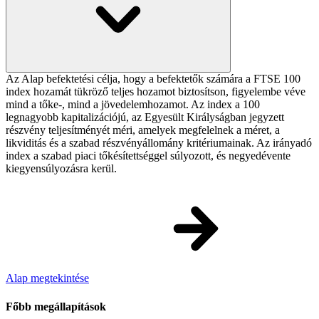
Az Alap befektetési célja, hogy a befektetők számára a FTSE 100
index hozamát tükröző teljes hozamot biztosítson, figyelembe véve
mind a tőke-, mind a jövedelemhozamot. Az index a 100
legnagyobb kapitalizációjú, az Egyesült Királyságban jegyzett
részvény teljesítményét méri, amelyek megfelelnek a méret, a
likviditás és a szabad részvényállomány kritériumainak. Az irányadó
index a szabad piaci tőkésítettséggel súlyozott, és negyedévente
kiegyensúlyozásra kerül.
Alap megtekintése
Főbb megállapítások