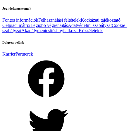
Jogi dokumentumok
Fontos információk
Felhasználási feltételek
Kockázati tájékoztató,
Célpiaci mátrix
Legjobb végrehajtás
Adatvédelmi szabályzat
Cookie-
szabályzat
Akadálymentesítési nyilatkozat
Közzétételek
Dolgozz velünk
Karrier
Partnerek