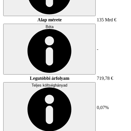
Alap mérete
135 Mrd €
Béta
-
Legutóbbi árfolyam
719,78 €
Teljes költséghányad
0,07%