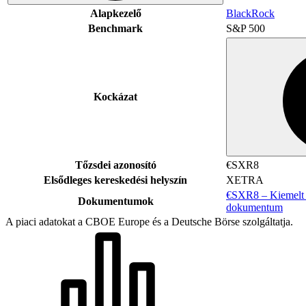
Alapkezelő
BlackRock
Benchmark
S&P 500
Kockázat
Tőzsdei azonosító
€SXR8
Elsődleges kereskedési helyszín
XETRA
€SXR8 – Kiemelt i
Dokumentumok
dokumentum
A piaci adatokat a CBOE Europe és a Deutsche Börse szolgáltatja.