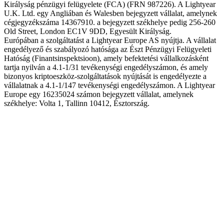
Királyság pénzügyi felügyelete (FCA) (FRN 987226). A Lightyear
U.K. Ltd. egy Angliában és Walesben bejegyzett vállalat, amelynek
cégjegyzékszáma 14367910. a bejegyzett székhelye pedig 256-260
Old Street, London EC1V 9DD, Egyesült Királyság.
Európában a szolgáltatást a Lightyear Europe AS nyújtja. A vállalat
engedélyező és szabályozó hatósága az Észt Pénzügyi Felügyeleti
Hatóság (Finantsinspektsioon), amely befektetési vállalkozásként
tartja nyilván a 4.1-1/31 tevékenységi engedélyszámon, és amely
bizonyos kriptoeszköz-szolgáltatások nyújtását is engedélyezte a
vállalatnak a 4.1-1/147 tevékenységi engedélyszámon. A Lightyear
Europe egy 16235024 számon bejegyzett vállalat, amelynek
székhelye: Volta 1, Tallinn 10412, Észtország.