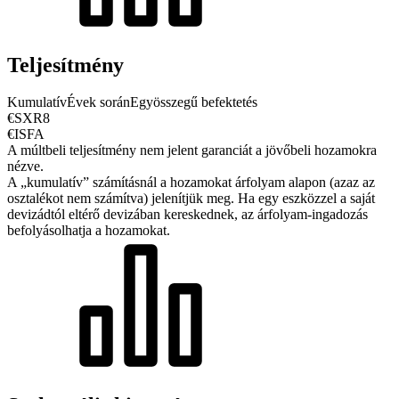
Teljesítmény
Kumulatív
Évek során
Egyösszegű befektetés
€SXR8
€ISFA
A múltbeli teljesítmény nem jelent garanciát a jövőbeli hozamokra
nézve.
A „kumulatív” számításnál a hozamokat árfolyam alapon (azaz az
osztalékot nem számítva) jelenítjük meg. Ha egy eszközzel a saját
devizádtól eltérő devizában kereskednek, az árfolyam-ingadozás
befolyásolhatja a hozamokat.