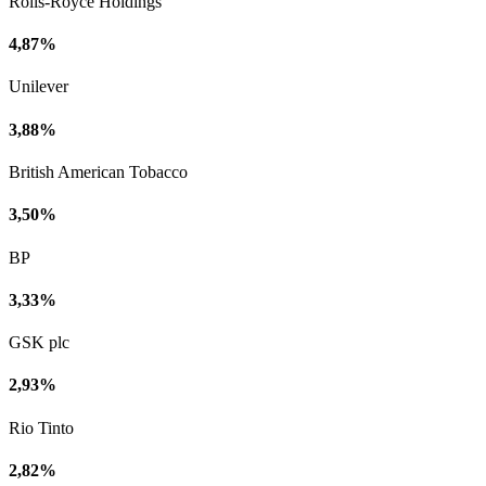
Rolls-Royce Holdings
4,87%
Unilever
3,88%
British American Tobacco
3,50%
BP
3,33%
GSK plc
2,93%
Rio Tinto
2,82%