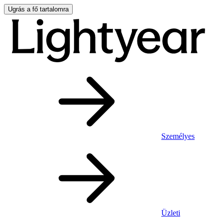
Ugrás a fő tartalomra
Személyes
Üzleti