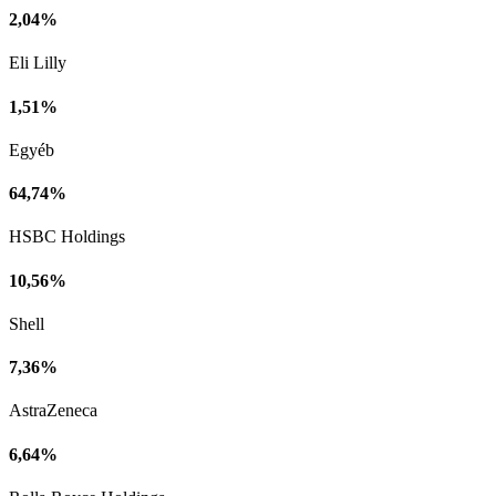
2,04%
Eli Lilly
1,51%
Egyéb
64,74%
HSBC Holdings
10,56%
Shell
7,36%
AstraZeneca
6,64%