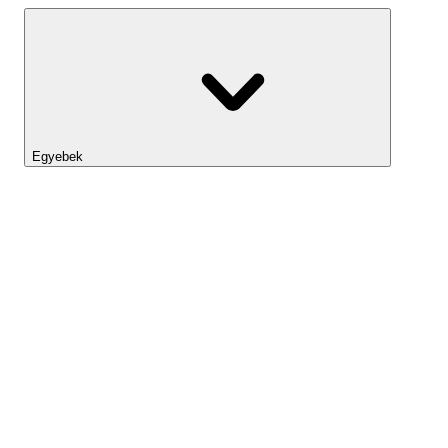
Egyebek
Lightyear AI
Eszköztár