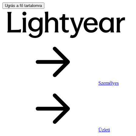
Ugrás a fő tartalomra
Személyes
Üzleti