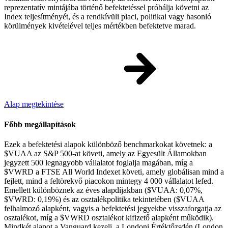
reprezentatív mintájába történő befektetéssel próbálja követni az
Index teljesítményét, és a rendkívüli piaci, politikai vagy hasonló
körülmények kivételével teljes mértékben befektetve marad.
Alap megtekintése
Főbb megállapítások
Ezek a befektetési alapok különböző benchmarkokat követnek: a
$VUAA az S&P 500-at követi, amely az Egyesült Államokban
jegyzett 500 legnagyobb vállalatot foglalja magában, míg a
$VWRD a FTSE All World Indexet követi, amely globálisan mind a
fejlett, mind a feltörekvő piacokon mintegy 4 000 vállalatot lefed.
Emellett különböznek az éves alapdíjakban ($VUAA: 0,07%,
$VWRD: 0,19%) és az osztalékpolitika tekintetében ($VUAA
felhalmozó alapként, vagyis a befektetési jegyekbe visszaforgatja az
osztalékot, míg a $VWRD osztalékot kifizető alapként működik).
Mindkét alapot a Vanguard kezeli, a Londoni Értéktőzsdén (London