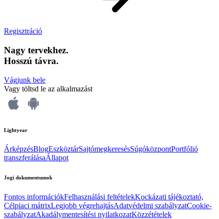
Regisztráció
Nagy tervekhez.
Hosszú távra.
Vágjunk bele
Vagy töltsd le az alkalmazást
Lightyear
Árképzés
Blog
Eszköztár
Sajtómegkeresés
Súgóközpont
Portfólió
transzferálása
Állapot
Jogi dokumentumok
Fontos információk
Felhasználási feltételek
Kockázati tájékoztató,
Célpiaci mátrix
Legjobb végrehajtás
Adatvédelmi szabályzat
Cookie-
szabályzat
Akadálymentesítési nyilatkozat
Közzétételek