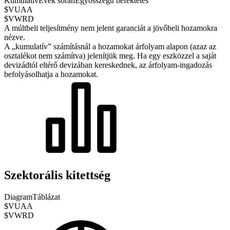
Kumulatív
Évek során
Egyösszegű befektetés
$VUAA
$VWRD
A múltbeli teljesítmény nem jelent garanciát a jövőbeli hozamokra
nézve.
A „kumulatív” számításnál a hozamokat árfolyam alapon (azaz az
osztalékot nem számítva) jelenítjük meg. Ha egy eszközzel a saját
devizádtól eltérő devizában kereskednek, az árfolyam-ingadozás
befolyásolhatja a hozamokat.
Szektorális kitettség
Diagram
Táblázat
$VUAA
$VWRD