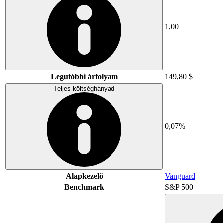
1,00
Legutóbbi árfolyam
149,80 $
Teljes költséghányad
0,07%
Alapkezelő
Vanguard
Benchmark
S&P 500