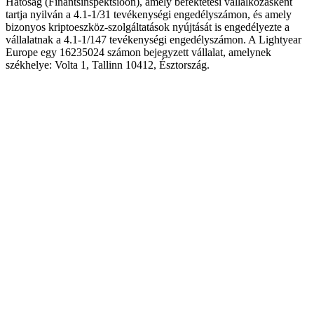
Hatóság (Finantsinspektsioon), amely befektetési vállalkozásként
tartja nyilván a 4.1-1/31 tevékenységi engedélyszámon, és amely
bizonyos kriptoeszköz-szolgáltatások nyújtását is engedélyezte a
vállalatnak a 4.1-1/147 tevékenységi engedélyszámon. A Lightyear
Europe egy 16235024 számon bejegyzett vállalat, amelynek
székhelye: Volta 1, Tallinn 10412, Észtország.