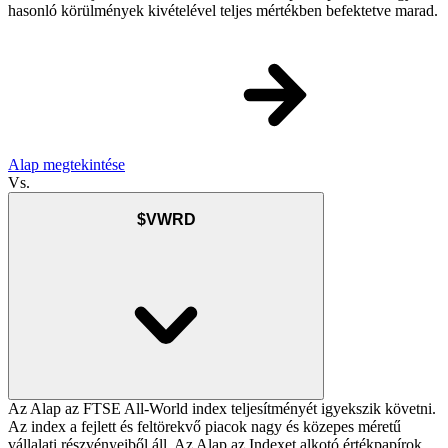
hasonló körülmények kivételével teljes mértékben befektetve marad.
Alap megtekintése
Vs.
$VWRD
Az Alap az FTSE All-World index teljesítményét igyekszik követni.
Az index a fejlett és feltörekvő piacok nagy és közepes méretű
vállalati részvényeiből áll. Az Alap az Indexet alkotó értékpapírok