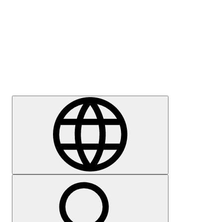
Sajtómegkeresés
Karrier