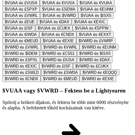
$VUAA és £VUSA
$VUAA és €VUSA
$VUAA és €VUAA
$VUAA és £SPXP
$VUAA és £SEMA
$VUAA és €EUNM
$VUAA és £VWRL
$VUAA és $VWRD
$VUAA és $ISX5
$VUAA és £EUE
$VUAA és €DAX
$VUAA és €EXIC
$VUAA és £ISF
$VUAA és £CUKX
$VUAA és €SPPW
$VUAA és €IWDA
$VUAA és €CNDX
$VUAA és €EXXT
$VUAA és €MEUD
$VUAA és €EXIE
$VWRD és £VWRP
$VWRD és £VWRL
$VWRD és €VWRL
$VWRD és €EUNM
$VWRD és $IDEM
$VWRD és £CS51
$VWRD és $ISX5
$VWRD és £SPXL
$VWRD és £IUSA
$VWRD és €DAX
$VWRD és €EXIC
$VWRD és £ISF
$VWRD és £CUKX
$VWRD és £SWLD
$VWRD és £SWDA
$VWRD és €EQQQ
$VWRD és €CNDX
$VWRD és €MEUD
$VWRD és €EXIE
$VUAA vagy $VWRD – Fektess be a Lightyearen
Spórolj a brókeri díjakon, és fektess be több mint 6000 részvénybe
és alapba. A befektetett tőkéd kockázatnak van kitéve.