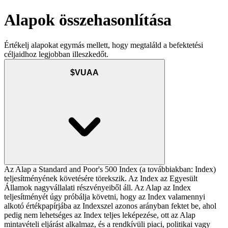
Alapok összehasonlítása
Értékelj alapokat egymás mellett, hogy megtaláld a befektetési
céljaidhoz legjobban illeszkedőt.
$VUAA
Az Alap a Standard and Poor's 500 Index (a továbbiakban: Index)
teljesítményének követésére törekszik. Az Index az Egyesült
Államok nagyvállalati részvényeiből áll. Az Alap az Index
teljesítményét úgy próbálja követni, hogy az Index valamennyi
alkotó értékpapírjába az Indexszel azonos arányban fektet be, ahol
pedig nem lehetséges az Index teljes leképezése, ott az Alap
mintavételi eljárást alkalmaz, és a rendkívüli piaci, politikai vagy