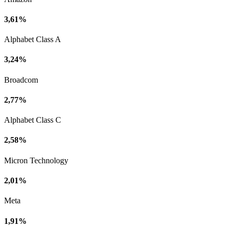
3,61%
Alphabet Class A
3,24%
Broadcom
2,77%
Alphabet Class C
2,58%
Micron Technology
2,01%
Meta
1,91%