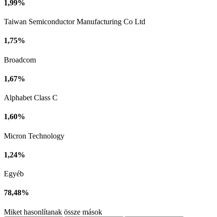
1,99%
Taiwan Semiconductor Manufacturing Co Ltd
1,75%
Broadcom
1,67%
Alphabet Class C
1,60%
Micron Technology
1,24%
Egyéb
78,48%
Miket hasonlítanak össze mások