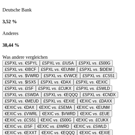
Deutsche Bank
3,52 %
Anderes
38,44 %
Was andere vergleichen
£SPXL vs. €SPYL
£SPXL vs. £IUSA
£SPXL vs. £500G
£SPXL vs. €IBCF
£SPXL vs. €EUNM
£SPXL vs. $IDEM
£SPXL vs. $VWRD
£SPXL vs. €VWCE
£SPXL vs. £CS51
£SPXL vs. $ISX5
£SPXL vs. €DAX
£SPXL vs. €EXIC
£SPXL vs. £ISF
£SPXL vs. £CUKX
£SPXL vs. £SWLD
£SPXL vs. £SWDA
£SPXL vs. €EQQQ
£SPXL vs. €CNDX
£SPXL vs. €MEUD
£SPXL vs. €EXIE
€EXIC vs. £DAXX
€EXIC vs. €DAX
€EXIC vs. £SEMA
€EXIC vs. €EUNM
€EXIC vs. £VWRL
€EXIC vs. $VWRD
€EXIC vs. £EUE
€EXIC vs. £CS51
€EXIC vs. £500G
€EXIC vs. £CUKX
€EXIC vs. £ISF
€EXIC vs. £IWRD
€EXIC vs. £SWLD
€EXIC vs. €EXXT
€EXIC vs. €EQQQ
€EXIC vs. €EXIE