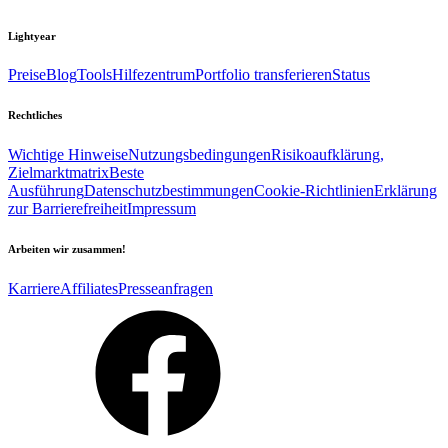
Lightyear
Preise
Blog
Tools
Hilfezentrum
Portfolio transferieren
Status
Rechtliches
Wichtige Hinweise
Nutzungsbedingungen
Risikoaufklärung,
Zielmarktmatrix
Beste
Ausführung
Datenschutzbestimmungen
Cookie-Richtlinien
Erklärung
zur Barrierefreiheit
Impressum
Arbeiten wir zusammen!
Karriere
Affiliates
Presseanfragen