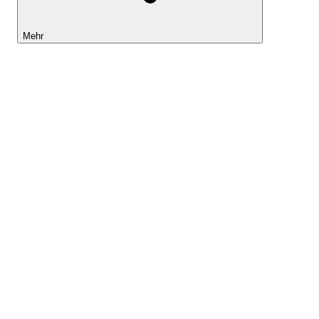
Mehr
Lightyear AI
Tools