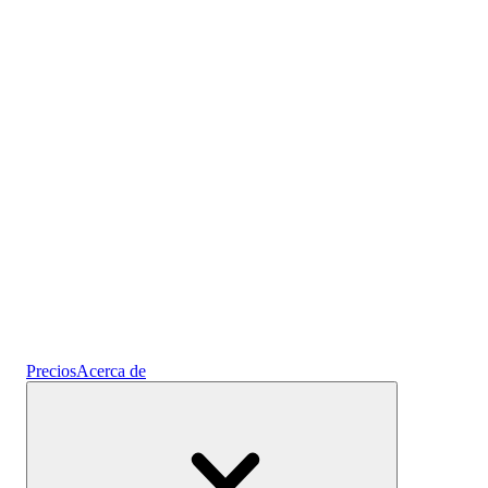
Prediseñados
Cripto
Gana intereses
Ahorros
Precios
Acerca de