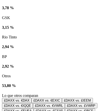
3,78 %
GSK
3,15 %
Rio Tinto
2,94 %
BP
2,92 %
Otros
53,80 %
Lo que otros comparan
£DAXX vs. €DAX
£DAXX vs. €EXIC
£DAXX vs. £IEEM
£DAXX vs. €IQQE
£DAXX vs. €VWRL
£DAXX vs. £VWRP
£DAXX vs. €EUEA
£DAXX vs. €CSX5
£DAXX vs. €IBCF