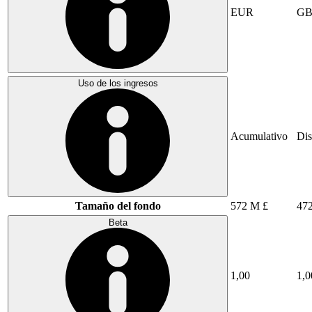
EUR
GB
Uso de los ingresos
Acumulativo
Dis
Tamaño del fondo
572 M £
47
Beta
1,00
1,0