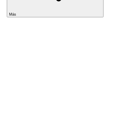
Más
Lightyear AI
Herramientas