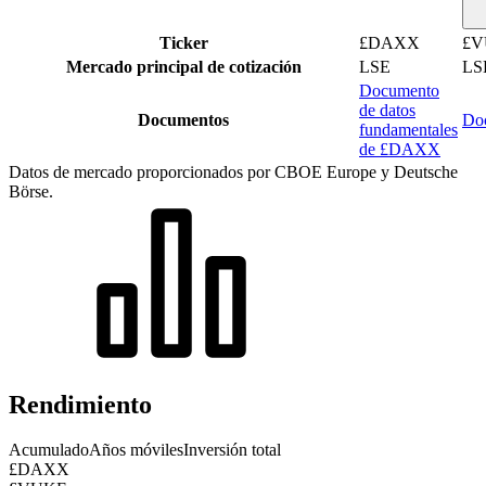
Ticker
£DAXX
£V
Mercado principal de cotización
LSE
LS
Documento
de datos
Documentos
Do
fundamentales
de £DAXX
Datos de mercado proporcionados por CBOE Europe y Deutsche
Börse.
Rendimiento
Acumulado
Años móviles
Inversión total
£DAXX