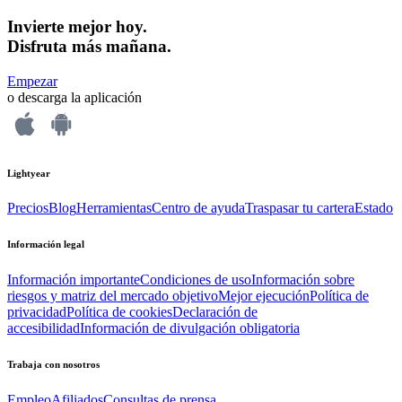
Invierte mejor hoy.
Disfruta más mañana.
Empezar
o descarga la aplicación
Lightyear
Precios
Blog
Herramientas
Centro de ayuda
Traspasar tu cartera
Estado
Información legal
Información importante
Condiciones de uso
Información sobre
riesgos y matriz del mercado objetivo
Mejor ejecución
Política de
privacidad
Política de cookies
Declaración de
accesibilidad
Información de divulgación obligatoria
Trabaja con nosotros
Empleo
Afiliados
Consultas de prensa