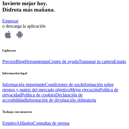
Invierte mejor hoy.
Disfruta más mañana.
Empezar
o descarga la aplicación
Lightyear
Precios
Blog
Herramientas
Centro de ayuda
Traspasar tu cartera
Estado
Información legal
Información importante
Condiciones de uso
Información sobre
riesgos y matriz del mercado objetivo
Mejor ejecución
Política de
privacidad
Política de cookies
Declaración de
accesibilidad
Información de divulgación obligatoria
Trabaja con nosotros
Empleo
Afiliados
Consultas de prensa