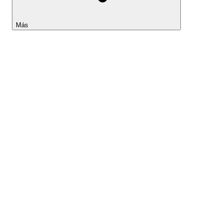
Más
Lightyear AI
Herramientas