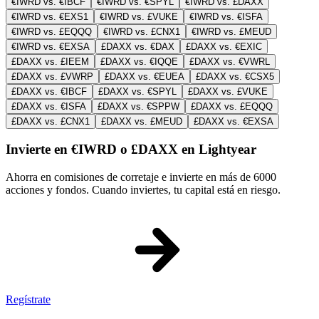
€IWRD vs. €IBCF
€IWRD vs. €SPYL
€IWRD vs. £DAXX
€IWRD vs. €EXS1
€IWRD vs. £VUKE
€IWRD vs. €ISFA
€IWRD vs. £EQQQ
€IWRD vs. £CNX1
€IWRD vs. £MEUD
€IWRD vs. €EXSA
£DAXX vs. €DAX
£DAXX vs. €EXIC
£DAXX vs. £IEEM
£DAXX vs. €IQQE
£DAXX vs. €VWRL
£DAXX vs. £VWRP
£DAXX vs. €EUEA
£DAXX vs. €CSX5
£DAXX vs. €IBCF
£DAXX vs. €SPYL
£DAXX vs. £VUKE
£DAXX vs. €ISFA
£DAXX vs. €SPPW
£DAXX vs. £EQQQ
£DAXX vs. £CNX1
£DAXX vs. £MEUD
£DAXX vs. €EXSA
Invierte en €IWRD o £DAXX en Lightyear
Ahorra en comisiones de corretaje e invierte en más de 6000
acciones y fondos. Cuando inviertes, tu capital está en riesgo.
Regístrate