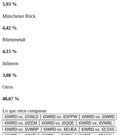
5,93 %
Münchener Rück
4,42 %
Rheinmetall
4,15 %
Infineon
3,08 %
Otros
40,67 %
Lo que otros comparan
€IWRD vs. £SWLD
€IWRD vs. €SPPW
€IWRD vs. £IWRD
€IWRD vs. £IEEM
€IWRD vs. €IQQE
€IWRD vs. €VWRL
€IWRD vs. £VWRP
€IWRD vs. €EUEA
€IWRD vs. €CSX5