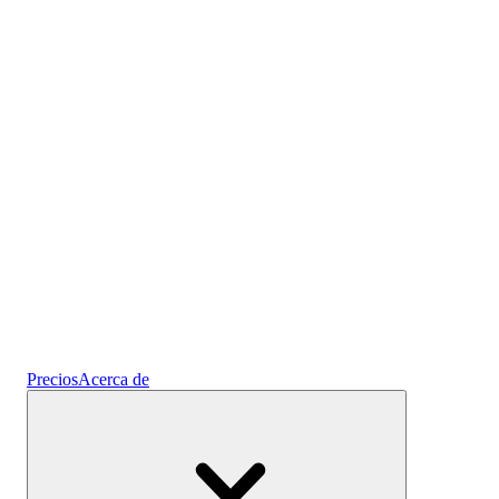
Prediseñados
Cripto
Gana intereses
Ahorros
Precios
Acerca de