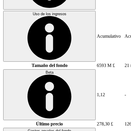
Uso de los ingresos
Acumulativo
Ac
Tamaño del fondo
6593 M £
21 
Beta
1,12
-
Último precio
278,30 £
126
Gastos anuales del fondo