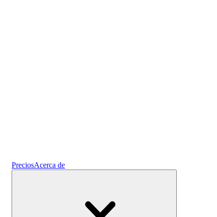
Prediseñados
Cripto
Gana intereses
Ahorros
Precios
Acerca de