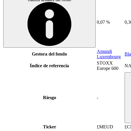
0,07 %
0,
Amundi
Gestora del fondo
Bl
Luxembourg
STOXX
Índice de referencia
NA
Europe 600
Riesgo
-
Ticker
£MEUD
£C