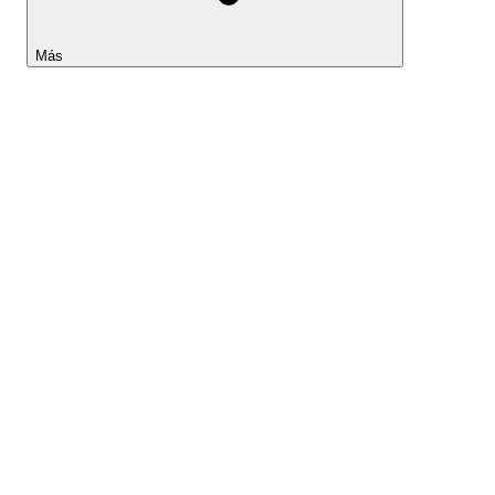
Más
Lightyear AI
Herramientas