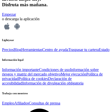
Disfruta más mañana.
Empezar
o descarga la aplicación
Lightyear
Precios
Blog
Herramientas
Centro de ayuda
Traspasar tu cartera
Estado
Información legal
Información importante
Condiciones de uso
Información sobre
riesgos y matriz del mercado objetivo
Mejor ejecución
Política de
privacidad
Política de cookies
Declaración de
accesibilidad
Información de divulgación obligatoria
Trabaja con nosotros
Empleo
Afiliados
Consultas de prensa