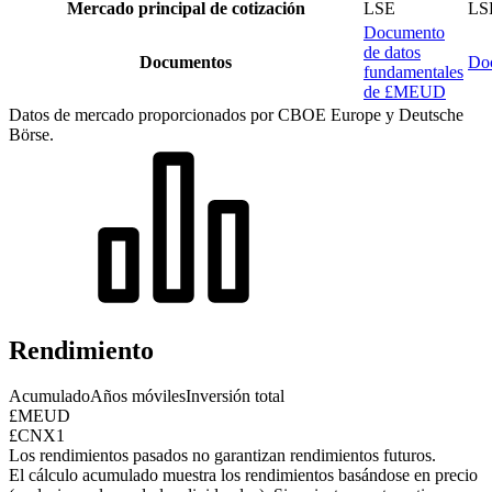
Mercado principal de cotización
LSE
LS
Documento
de datos
Documentos
Doc
fundamentales
de £MEUD
Datos de mercado proporcionados por CBOE Europe y Deutsche
Börse.
Rendimiento
Acumulado
Años móviles
Inversión total
£MEUD
£CNX1
Los rendimientos pasados no garantizan rendimientos futuros.
El cálculo acumulado muestra los rendimientos basándose en precio