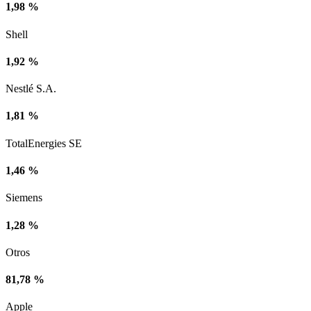
1,98 %
Shell
1,92 %
Nestlé S.A.
1,81 %
TotalEnergies SE
1,46 %
Siemens
1,28 %
Otros
81,78 %
Apple