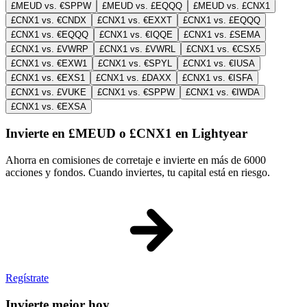
£MEUD vs. €SPPW
£MEUD vs. £EQQQ
£MEUD vs. £CNX1
£CNX1 vs. €CNDX
£CNX1 vs. €EXXT
£CNX1 vs. £EQQQ
£CNX1 vs. €EQQQ
£CNX1 vs. €IQQE
£CNX1 vs. £SEMA
£CNX1 vs. £VWRP
£CNX1 vs. £VWRL
£CNX1 vs. €CSX5
£CNX1 vs. €EXW1
£CNX1 vs. €SPYL
£CNX1 vs. €IUSA
£CNX1 vs. €EXS1
£CNX1 vs. £DAXX
£CNX1 vs. €ISFA
£CNX1 vs. £VUKE
£CNX1 vs. €SPPW
£CNX1 vs. €IWDA
£CNX1 vs. €EXSA
Invierte en £MEUD o £CNX1 en Lightyear
Ahorra en comisiones de corretaje e invierte en más de 6000
acciones y fondos. Cuando inviertes, tu capital está en riesgo.
Regístrate
Invierte mejor hoy.