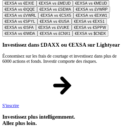
€EXSA vs €EXIE
€EXSA vs £MEUD
€EXSA vs €MEUD
€EXSA vs €IQQE
€EXSA vs £SEMA
€EXSA vs £VWRP
€EXSA vs £VWRL
€EXSA vs €CSX5
€EXSA vs €EXW1
€EXSA vs €SPYL
€EXSA vs €IUSA
€EXSA vs €EXS1
€EXSA vs €ISFA
€EXSA vs £VUKE
€EXSA vs €SPPW
€EXSA vs €IWDA
€EXSA vs £CNX1
€EXSA vs $CNDX
Investissez dans £DAXX ou €EXSA sur Lightyear
Économisez sur les frais de courtage et investissez dans plus de
6000 actions et fonds. Investir comporte des risques.
S'inscrire
Investissez plus intelligemment.
Allez plus loin.