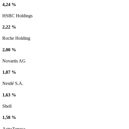
4,24 %
HSBC Holdings
2,22 %
Roche Holding
2,00 %
Novartis AG
1,87 %
Nestlé S.A.
1,63 %
Shell
1,58 %
AstraZeneca