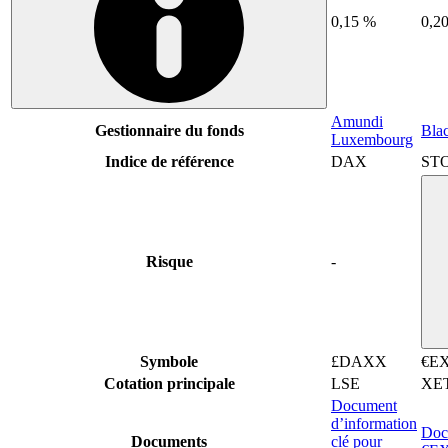
0,15 %
0,2
Amundi
Gestionnaire du fonds
Bla
Luxembourg
Indice de référence
DAX
STO
Risque
-
Symbole
£DAXX
€E
Cotation principale
LSE
XE
Document
d’information
Docu
Documents
clé pour