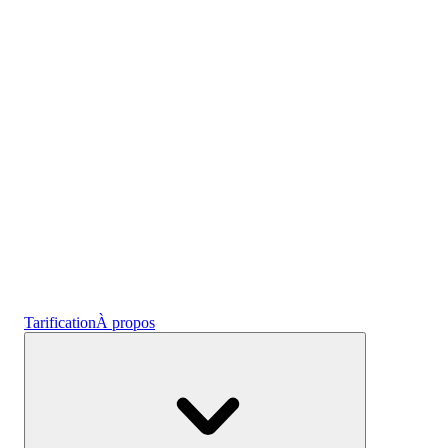
l'emploi
Crypto
Gagnez des intérêts
Épargne
Tarification
À propos