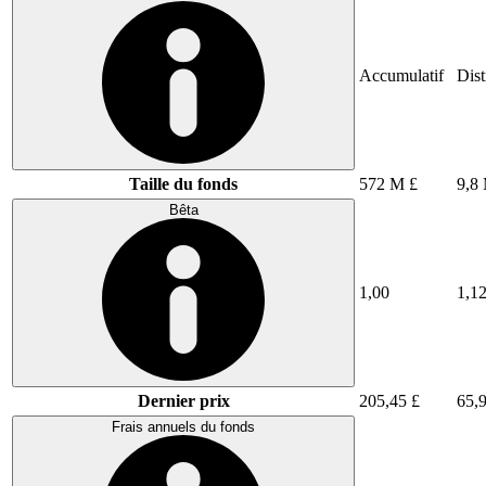
Accumulatif
Dist
Taille du fonds
572 M £
9,8
Bêta
1,00
1,1
Dernier prix
205,45 £
65,
Frais annuels du fonds