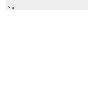
Plus
Lightyear AI
Outils