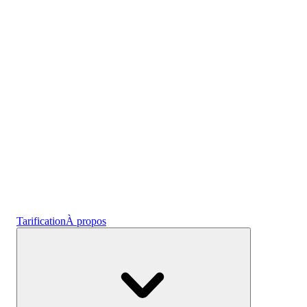
l'emploi
Crypto
Gagnez des intérêts
Épargne
Tarification
À propos