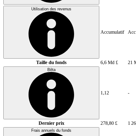
Utilisation des revenus
Accumulatif
Acc
Taille du fonds
6,6 Md £
21 
Bêta
1,12
-
Dernier prix
278,80 £
1 26
Frais annuels du fonds