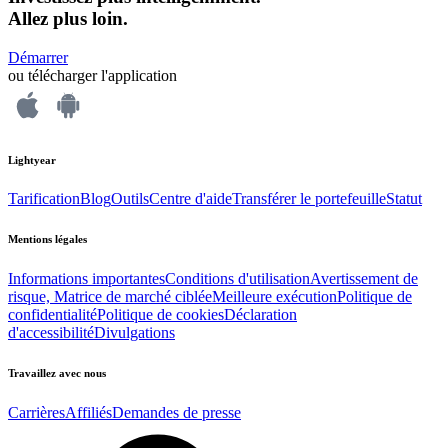
Allez plus loin.
Démarrer
ou télécharger l'application
Lightyear
Tarification
Blog
Outils
Centre d'aide
Transférer le portefeuille
Statut
Mentions légales
Informations importantes
Conditions d'utilisation
Avertissement de
risque, Matrice de marché ciblée
Meilleure exécution
Politique de
confidentialité
Politique de cookies
Déclaration
d'accessibilité
Divulgations
Travaillez avec nous
Carrières
Affiliés
Demandes de presse