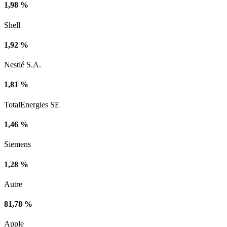
1,98 %
Shell
1,92 %
Nestlé S.A.
1,81 %
TotalEnergies SE
1,46 %
Siemens
1,28 %
Autre
81,78 %
Apple