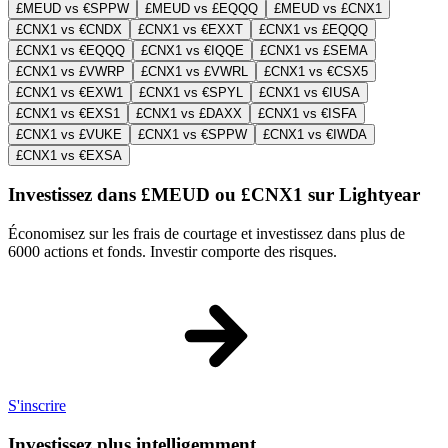
£MEUD vs €SPPW
£MEUD vs £EQQQ
£MEUD vs £CNX1
£CNX1 vs €CNDX
£CNX1 vs €EXXT
£CNX1 vs £EQQQ
£CNX1 vs €EQQQ
£CNX1 vs €IQQE
£CNX1 vs £SEMA
£CNX1 vs £VWRP
£CNX1 vs £VWRL
£CNX1 vs €CSX5
£CNX1 vs €EXW1
£CNX1 vs €SPYL
£CNX1 vs €IUSA
£CNX1 vs €EXS1
£CNX1 vs £DAXX
£CNX1 vs €ISFA
£CNX1 vs £VUKE
£CNX1 vs €SPPW
£CNX1 vs €IWDA
£CNX1 vs €EXSA
Investissez dans £MEUD ou £CNX1 sur Lightyear
Économisez sur les frais de courtage et investissez dans plus de
6000 actions et fonds. Investir comporte des risques.
S'inscrire
Investissez plus intelligemment.