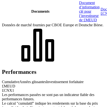
Document
d’information
Docu
Documents
clé pour
£C
l’investisseur
de £MEUD
Données de marché fournies par CBOE Europe et Deutsche Börse.
Performances
Cumulative
Années glissantes
Investissement forfaitaire
£MEUD
£CNX1
Les performances passées ne sont pas un indicateur fiable des
performances futures.
Le calcul "cumulatif" indique les rendements sur la base du prix