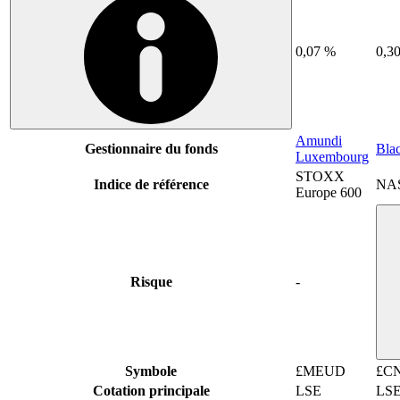
0,07 %
0,3
Amundi
Gestionnaire du fonds
Bla
Luxembourg
STOXX
Indice de référence
NA
Europe 600
Risque
-
Symbole
£MEUD
£C
Cotation principale
LSE
LS