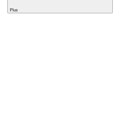
Plus
Lightyear AI
Outils