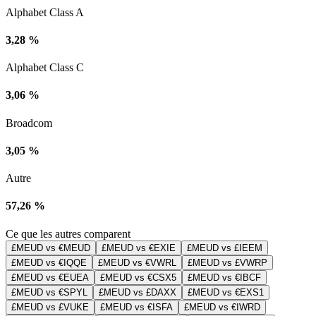
Alphabet Class A
3,28 %
Alphabet Class C
3,06 %
Broadcom
3,05 %
Autre
57,26 %
Ce que les autres comparent
£MEUD vs €MEUD
£MEUD vs €EXIE
£MEUD vs £IEEM
£MEUD vs €IQQE
£MEUD vs €VWRL
£MEUD vs £VWRP
£MEUD vs €EUEA
£MEUD vs €CSX5
£MEUD vs €IBCF
£MEUD vs €SPYL
£MEUD vs £DAXX
£MEUD vs €EXS1
£MEUD vs £VUKE
£MEUD vs €ISFA
£MEUD vs €IWRD