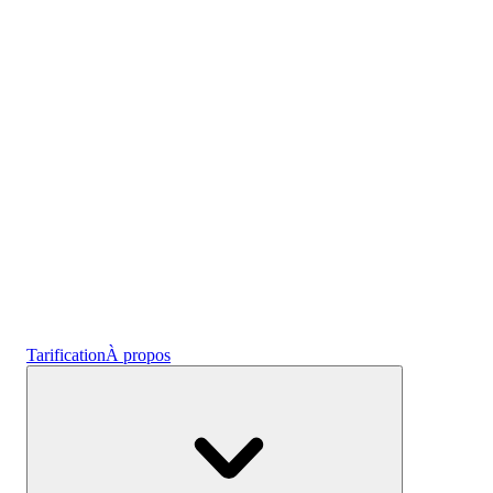
l'emploi
Crypto
Gagnez des intérêts
Épargne
Tarification
À propos