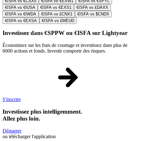
€ISFA vs €CSX5
€ISFA vs €EXW1
€ISFA vs €SPYL
€ISFA vs €IUSA
€ISFA vs €EXS1
€ISFA vs £DAXX
€ISFA vs €IWDA
€ISFA vs £CNX1
€ISFA vs $CNDX
€ISFA vs €EXSA
€ISFA vs £MEUD
Investissez dans €SPPW ou €ISFA sur Lightyear
Économisez sur les frais de courtage et investissez dans plus de
6000 actions et fonds. Investir comporte des risques.
S'inscrire
Investissez plus intelligemment.
Allez plus loin.
Démarrer
ou télécharger l'application