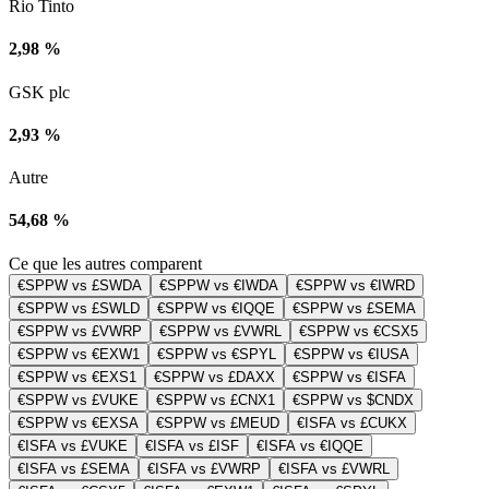
Rio Tinto
2,98 %
GSK plc
2,93 %
Autre
54,68 %
Ce que les autres comparent
€SPPW vs £SWDA
€SPPW vs €IWDA
€SPPW vs €IWRD
€SPPW vs £SWLD
€SPPW vs €IQQE
€SPPW vs £SEMA
€SPPW vs £VWRP
€SPPW vs £VWRL
€SPPW vs €CSX5
€SPPW vs €EXW1
€SPPW vs €SPYL
€SPPW vs €IUSA
€SPPW vs €EXS1
€SPPW vs £DAXX
€SPPW vs €ISFA
€SPPW vs £VUKE
€SPPW vs £CNX1
€SPPW vs $CNDX
€SPPW vs €EXSA
€SPPW vs £MEUD
€ISFA vs £CUKX
€ISFA vs £VUKE
€ISFA vs £ISF
€ISFA vs €IQQE
€ISFA vs £SEMA
€ISFA vs £VWRP
€ISFA vs £VWRL