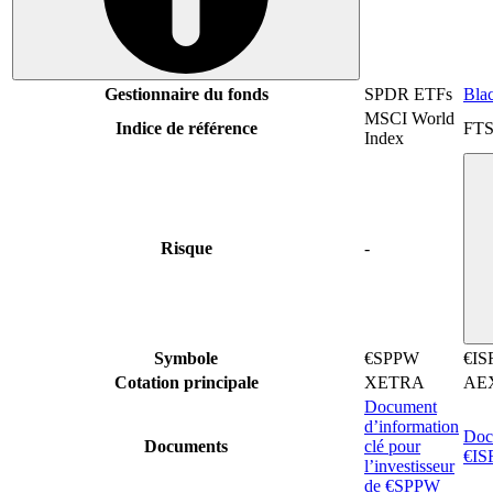
Gestionnaire du fonds
SPDR ETFs
Bla
MSCI World
Indice de référence
FTS
Index
Risque
-
Symbole
€SPPW
€IS
Cotation principale
XETRA
AE
Document
d’information
Docu
Documents
clé pour
€IS
l’investisseur
de €SPPW