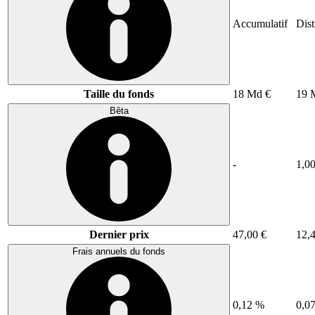
Accumulatif
Dist
Taille du fonds
18 Md €
19 
Bêta
-
1,0
Dernier prix
47,00 €
12,
Frais annuels du fonds
0,12 %
0,0