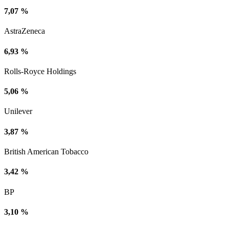
7,07 %
AstraZeneca
6,93 %
Rolls-Royce Holdings
5,06 %
Unilever
3,87 %
British American Tobacco
3,42 %
BP
3,10 %