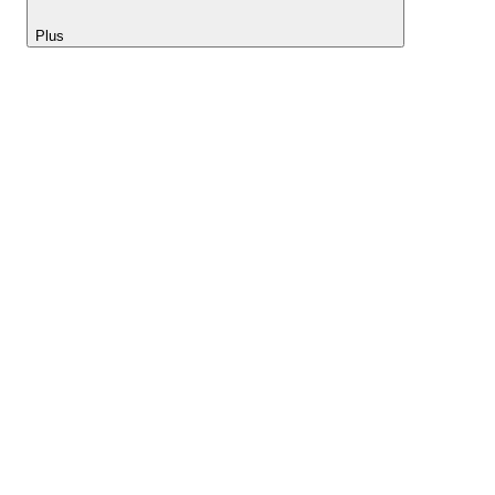
Plus
Lightyear AI
Outils