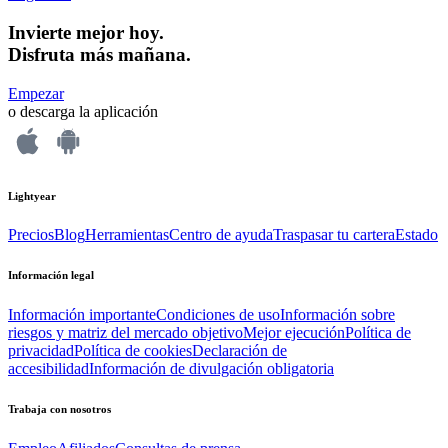
Invierte mejor hoy.
Disfruta más mañana.
Empezar
o descarga la aplicación
Lightyear
Precios
Blog
Herramientas
Centro de ayuda
Traspasar tu cartera
Estado
Información legal
Información importante
Condiciones de uso
Información sobre
riesgos y matriz del mercado objetivo
Mejor ejecución
Política de
privacidad
Política de cookies
Declaración de
accesibilidad
Información de divulgación obligatoria
Trabaja con nosotros