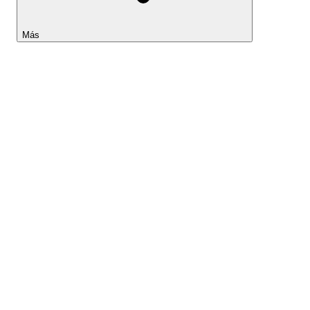
Más
Lightyear AI
Herramientas