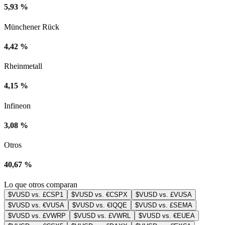
5,93 %
Münchener Rück
4,42 %
Rheinmetall
4,15 %
Infineon
3,08 %
Otros
40,67 %
Lo que otros comparan
$VUSD vs. £CSP1
$VUSD vs. €CSPX
$VUSD vs. £VUSA
$VUSD vs. €VUSA
$VUSD vs. €IQQE
$VUSD vs. £SEMA
$VUSD vs. £VWRP
$VUSD vs. £VWRL
$VUSD vs. €EUEA