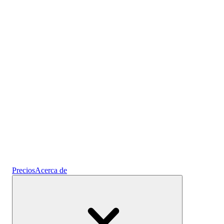
Prediseñados
Cripto
Gana intereses
Ahorros
Precios
Acerca de