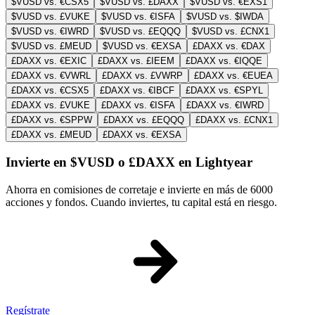
$VUSD vs. €CSX5
$VUSD vs. £DAXX
$VUSD vs. €EXS1
$VUSD vs. £VUKE
$VUSD vs. €ISFA
$VUSD vs. $IWDA
$VUSD vs. €IWRD
$VUSD vs. £EQQQ
$VUSD vs. £CNX1
$VUSD vs. £MEUD
$VUSD vs. €EXSA
£DAXX vs. €DAX
£DAXX vs. €EXIC
£DAXX vs. £IEEM
£DAXX vs. €IQQE
£DAXX vs. €VWRL
£DAXX vs. £VWRP
£DAXX vs. €EUEA
£DAXX vs. €CSX5
£DAXX vs. €IBCF
£DAXX vs. €SPYL
£DAXX vs. £VUKE
£DAXX vs. €ISFA
£DAXX vs. €IWRD
£DAXX vs. €SPPW
£DAXX vs. £EQQQ
£DAXX vs. £CNX1
£DAXX vs. £MEUD
£DAXX vs. €EXSA
Invierte en $VUSD o £DAXX en Lightyear
Ahorra en comisiones de corretaje e invierte en más de 6000
acciones y fondos. Cuando inviertes, tu capital está en riesgo.
Regístrate