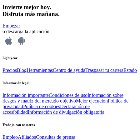
Invierte mejor hoy.
Disfruta más mañana.
Empezar
o descarga la aplicación
Lightyear
Precios
Blog
Herramientas
Centro de ayuda
Traspasar tu cartera
Estado
Información legal
Información importante
Condiciones de uso
Información sobre
riesgos y matriz del mercado objetivo
Mejor ejecución
Política de
privacidad
Política de cookies
Declaración de
accesibilidad
Información de divulgación obligatoria
Trabaja con nosotros
Empleo
Afiliados
Consultas de prensa