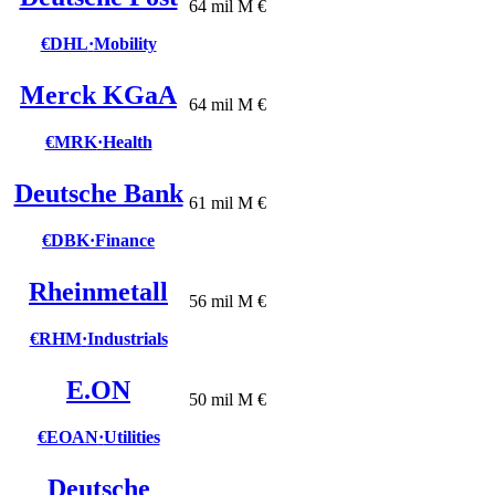
64 mil M €
€DHL
·
Mobility
Merck KGaA
64 mil M €
€MRK
·
Health
Deutsche Bank
61 mil M €
€DBK
·
Finance
Rheinmetall
56 mil M €
€RHM
·
Industrials
E.ON
50 mil M €
€EOAN
·
Utilities
Deutsche