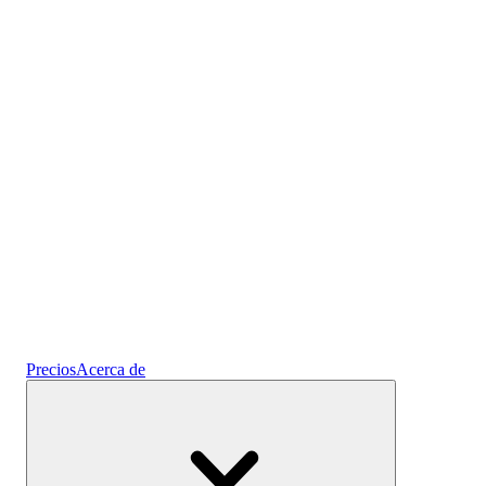
Prediseñados
Cripto
Gana intereses
Ahorros
Precios
Acerca de