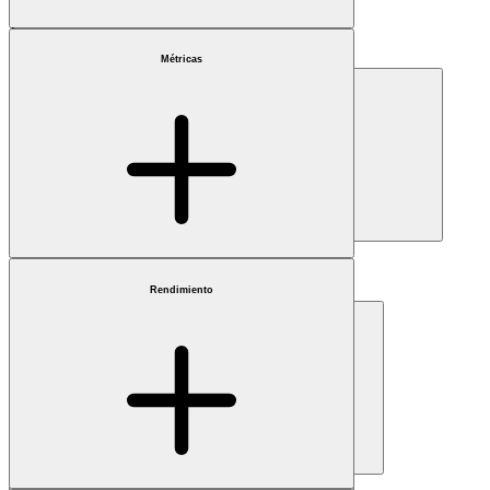
Índice de referencia
Elegir
Métricas
Capitalización
Elegir
Sector
Elegir
Rendimiento
País