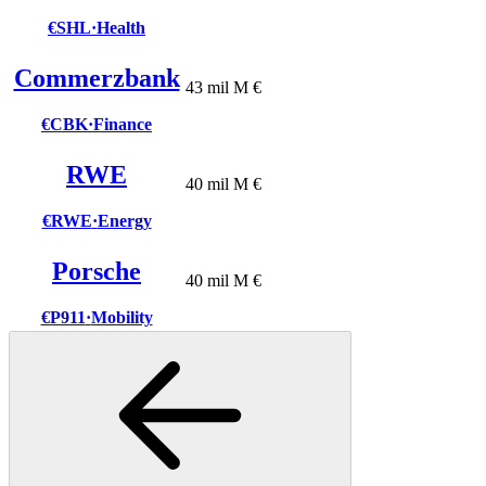
€SHL
·
Health
Commerzbank
43 mil M €
€CBK
·
Finance
RWE
40 mil M €
€RWE
·
Energy
Porsche
40 mil M €
€P911
·
Mobility