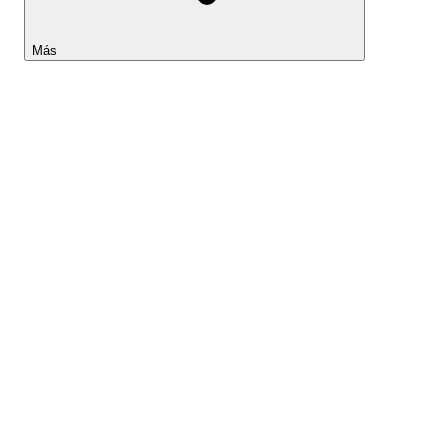
Más
Lightyear AI
Herramientas