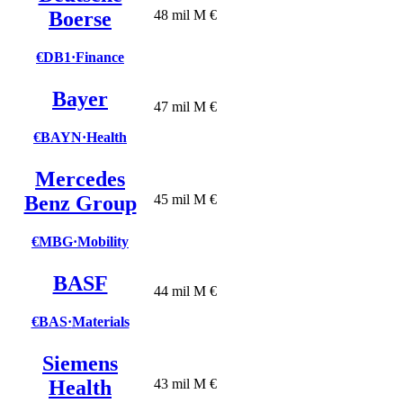
Boerse
48 mil M €
€DB1
·
Finance
Bayer
47 mil M €
€BAYN
·
Health
Mercedes
Benz Group
45 mil M €
€MBG
·
Mobility
BASF
44 mil M €
€BAS
·
Materials
Siemens
Health
43 mil M €