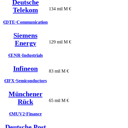
Deutsche
Telekom
134 mil M €
€DTE
·
Communication
Siemens
Energy
129 mil M €
€ENR
·
Industrials
Infineon
83 mil M €
€IFX
·
Semiconductors
Münchener
Rück
65 mil M €
€MUV2
·
Finance
Deutsche Post