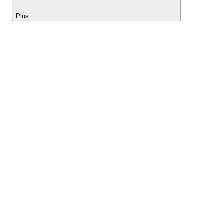
Plus
Lightyear AI
Outils