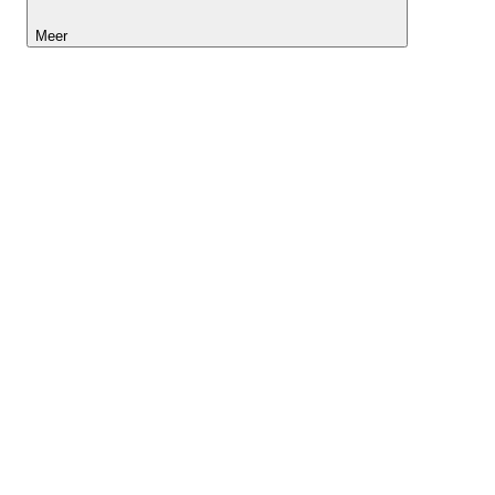
Meer
Lightyear AI
Tools