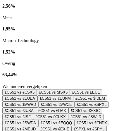
2,56%
Meta
1,95%
Micron Technology
1,52%
Overig
63,44%
Wat anderen vergelijken
£CS51 vs €CSX5
£CS51 vs $ISX5
£CS51 vs £EUE
£CS51 vs €EUEA
£CS51 vs €EUNM
£CS51 vs $IDEM
£CS51 vs $VWRD
£CS51 vs €VWCE
£CS51 vs £SPXL
£CS51 vs £IUSA
£CS51 vs €DAX
£CS51 vs €EXIC
£CS51 vs £ISF
£CS51 vs £CUKX
£CS51 vs £SWLD
£CS51 vs £SWDA
£CS51 vs €EQQQ
£CS51 vs €CNDX
£CS51 vs €MEUD
£CS51 vs €EXIE
£SPXL vs €SPYL