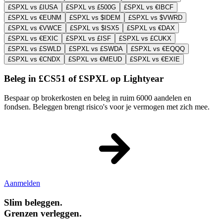
£SPXL vs £IUSA
£SPXL vs £500G
£SPXL vs €IBCF
£SPXL vs €EUNM
£SPXL vs $IDEM
£SPXL vs $VWRD
£SPXL vs €VWCE
£SPXL vs $ISX5
£SPXL vs €DAX
£SPXL vs €EXIC
£SPXL vs £ISF
£SPXL vs £CUKX
£SPXL vs £SWLD
£SPXL vs £SWDA
£SPXL vs €EQQQ
£SPXL vs €CNDX
£SPXL vs €MEUD
£SPXL vs €EXIE
Beleg in £CS51 of £SPXL op Lightyear
Bespaar op brokerkosten en beleg in ruim 6000 aandelen en
fondsen. Beleggen brengt risico's voor je vermogen met zich mee.
Aanmelden
Slim beleggen.
Grenzen verleggen.