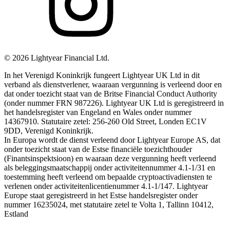
©
2026
Lightyear Financial Ltd.
In het Verenigd Koninkrijk fungeert Lightyear UK Ltd in dit
verband als dienstverlener, waaraan vergunning is verleend door en
dat onder toezicht staat van de Britse Financial Conduct Authority
(onder nummer FRN 987226). Lightyear UK Ltd is geregistreerd in
het handelsregister van Engeland en Wales onder nummer
14367910. Statutaire zetel: 256-260 Old Street, Londen EC1V
9DD, Verenigd Koninkrijk.
In Europa wordt de dienst verleend door Lightyear Europe AS, dat
onder toezicht staat van de Estse financiële toezichthouder
(Finantsinspektsioon) en waaraan deze vergunning heeft verleend
als beleggingsmaatschappij onder activiteitennummer 4.1-1/31 en
toestemming heeft verleend om bepaalde cryptoactivadiensten te
verlenen onder activiteitenlicentienummer 4.1-1/147. Lightyear
Europe staat geregistreerd in het Estse handelsregister onder
nummer 16235024, met statutaire zetel te Volta 1, Tallinn 10412,
Estland