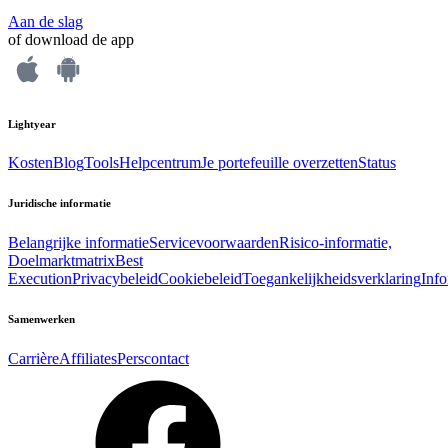
Aan de slag
of download de app
Lightyear
Kosten
Blog
Tools
Helpcentrum
Je portefeuille overzetten
Status
Juridische informatie
Belangrijke informatie
Servicevoorwaarden
Risico-informatie,
Doelmarktmatrix
Best
Execution
Privacybeleid
Cookiebeleid
Toegankelijkheidsverklaring
Inf
Samenwerken
Carrière
Affiliates
Perscontact