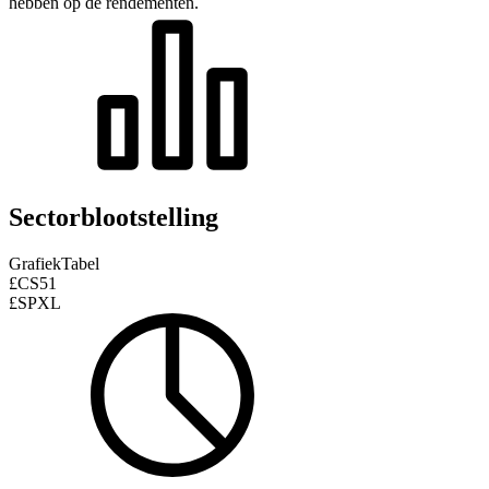
hebben op de rendementen.
Sectorblootstelling
Grafiek
Tabel
£CS51
£SPXL