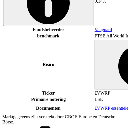
0,14%
Fondsbeheerder
Vanguard
benchmark
FTSE All World I
Risico
Ticker
£VWRP
Primaire notering
LSE
Documenten
£VWRP essentiële
Marktgegevens zijn verstrekt door CBOE Europe en Deutsche
Börse.