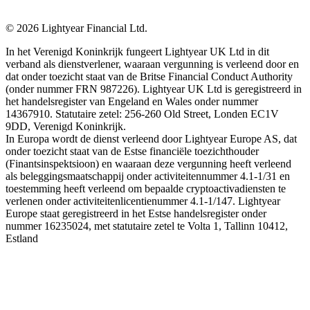
©
2026
Lightyear Financial Ltd.
In het Verenigd Koninkrijk fungeert Lightyear UK Ltd in dit
verband als dienstverlener, waaraan vergunning is verleend door en
dat onder toezicht staat van de Britse Financial Conduct Authority
(onder nummer FRN 987226). Lightyear UK Ltd is geregistreerd in
het handelsregister van Engeland en Wales onder nummer
14367910. Statutaire zetel: 256-260 Old Street, Londen EC1V
9DD, Verenigd Koninkrijk.
In Europa wordt de dienst verleend door Lightyear Europe AS, dat
onder toezicht staat van de Estse financiële toezichthouder
(Finantsinspektsioon) en waaraan deze vergunning heeft verleend
als beleggingsmaatschappij onder activiteitennummer 4.1-1/31 en
toestemming heeft verleend om bepaalde cryptoactivadiensten te
verlenen onder activiteitenlicentienummer 4.1-1/147. Lightyear
Europe staat geregistreerd in het Estse handelsregister onder
nummer 16235024, met statutaire zetel te Volta 1, Tallinn 10412,
Estland