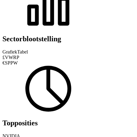
Sectorblootstelling
Grafiek
Tabel
£VWRP
€SPPW
Topposities
NVIDIA