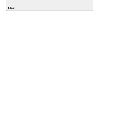
Meer
Lightyear AI
Tools