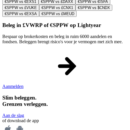
€SPPW vs €EXS1
€SPPW vs £DAXX
€SPPW vs €ISFA
€SPPW vs £VUKE
€SPPW vs £CNX1
€SPPW vs $CNDX
€SPPW vs €EXSA
€SPPW vs £MEUD
Beleg in £VWRP of €SPPW op Lightyear
Bespaar op brokerkosten en beleg in ruim 6000 aandelen en
fondsen. Beleggen brengt risico's voor je vermogen met zich mee.
Aanmelden
Slim beleggen.
Grenzen verleggen.
Aan de slag
of download de app