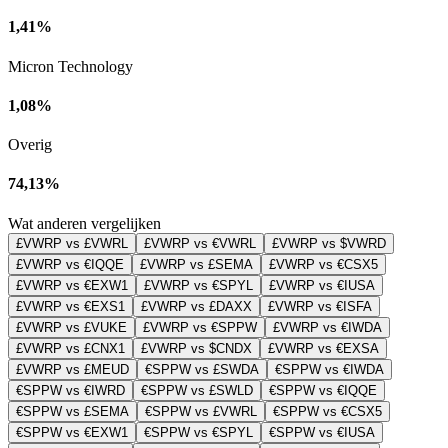
1,41%
Micron Technology
1,08%
Overig
74,13%
Wat anderen vergelijken
£VWRP vs £VWRL
£VWRP vs €VWRL
£VWRP vs $VWRD
£VWRP vs €IQQE
£VWRP vs £SEMA
£VWRP vs €CSX5
£VWRP vs €EXW1
£VWRP vs €SPYL
£VWRP vs €IUSA
£VWRP vs €EXS1
£VWRP vs £DAXX
£VWRP vs €ISFA
£VWRP vs £VUKE
£VWRP vs €SPPW
£VWRP vs €IWDA
£VWRP vs £CNX1
£VWRP vs $CNDX
£VWRP vs €EXSA
£VWRP vs £MEUD
€SPPW vs £SWDA
€SPPW vs €IWDA
€SPPW vs €IWRD
€SPPW vs £SWLD
€SPPW vs €IQQE
€SPPW vs £SEMA
€SPPW vs £VWRL
€SPPW vs €CSX5
€SPPW vs €EXW1
€SPPW vs €SPYL
€SPPW vs €IUSA