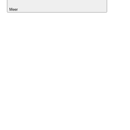
Meer
Lightyear AI
Tools