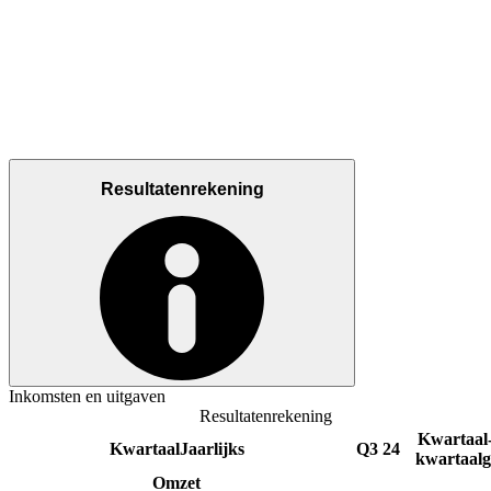
Resultatenrekening
Inkomsten en uitgaven
Resultatenrekening
Kwartaal
Kwartaal
Jaarlijks
Q3 24
kwartaalg
Omzet