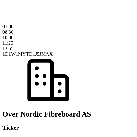
07:00
08:30
10:00
11:25
12:55
1D
1W
1M
YTD
1J
5J
MAX
Over Nordic Fibreboard AS
Ticker