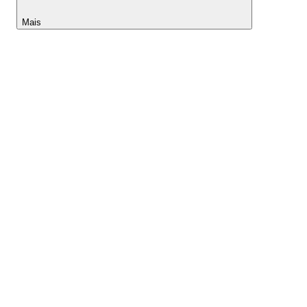
Mais
Lightyear AI
Ferramentas