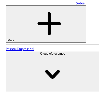
Sobre
Empresarial
Mais
Ações
Pessoal
Empresarial
O que oferecemos
Lightyear AI
Fundos
Tipos de conta