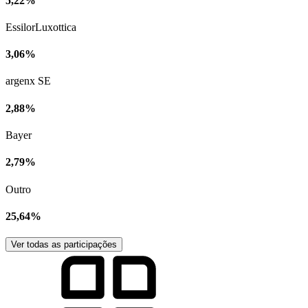
5,22%
EssilorLuxottica
3,06%
argenx SE
2,88%
Bayer
2,79%
Outro
25,64%
Ver todas as participações