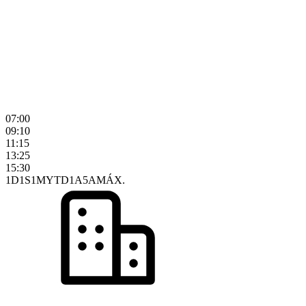
07:00
09:10
11:15
13:25
15:30
1D
1S
1M
YTD
1A
5A
MÁX.