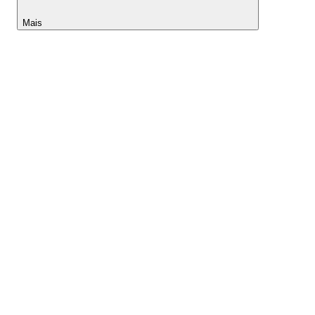
Mais
Lightyear AI
Ferramentas