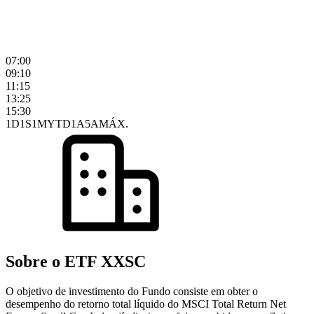
07:00
09:10
11:15
13:25
15:30
1D
1S
1M
YTD
1A
5A
MÁX.
Sobre o ETF XXSC
O objetivo de investimento do Fundo consiste em obter o
desempenho do retorno total líquido do MSCI Total Return Net