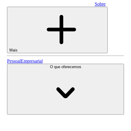
Sobre
Empresarial
Mais
Ações
Pessoal
Empresarial
O que oferecemos
Lightyear AI
Fundos
Tipos de conta