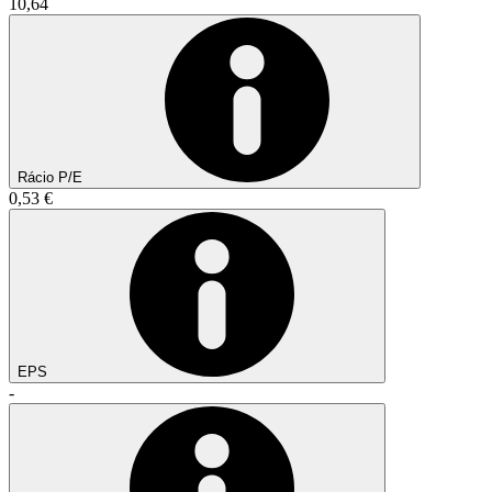
10,64
Rácio P/E
0,53 €
EPS
-