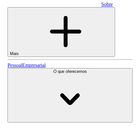
Sobre
Empresarial
Mais
Ações
Pessoal
Empresarial
O que oferecemos
Lightyear AI
Fundos
Tipos de conta