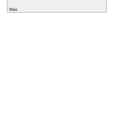
Mais
Lightyear AI
Ferramentas