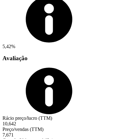
5,42%
Avaliação
Rácio preço/lucro (TTM)
10,642
Preço/vendas (TTM)
7,671