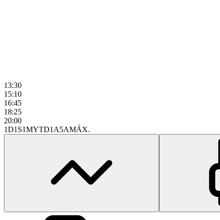
13:30
15:10
16:45
18:25
20:00
1D
1S
1M
YTD
1A
5A
MÁX.