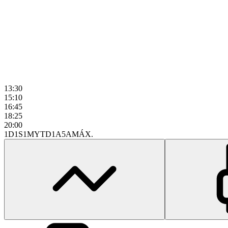
13:30
15:10
16:45
18:25
20:00
1D
1S
1M
YTD
1A
5A
MÁX.