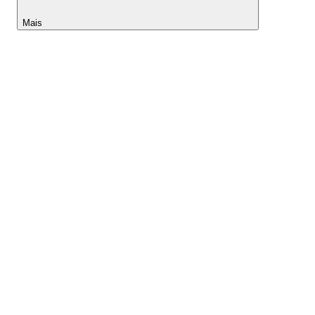
Mais
Lightyear AI
Ferramentas