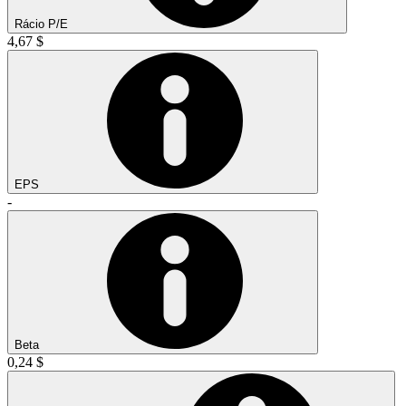
Rácio P/E
4,67 $
EPS
-
Beta
0,24 $