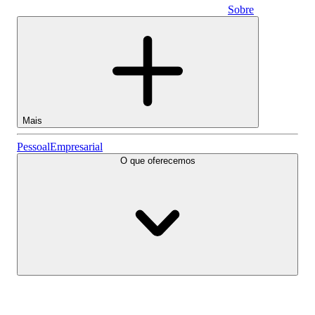
Sobre
Empresarial
Mais
Ações
Pessoal
Empresarial
O que oferecemos
Lightyear AI
Fundos
Tipos de conta