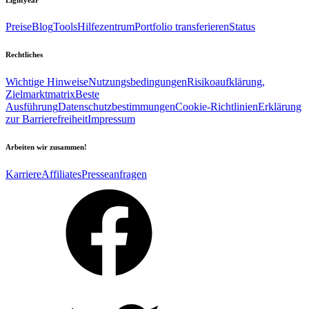
Preise
Blog
Tools
Hilfezentrum
Portfolio transferieren
Status
Rechtliches
Wichtige Hinweise
Nutzungsbedingungen
Risikoaufklärung,
Zielmarktmatrix
Beste
Ausführung
Datenschutzbestimmungen
Cookie-Richtlinien
Erklärung
zur Barrierefreiheit
Impressum
Arbeiten wir zusammen!
Karriere
Affiliates
Presseanfragen