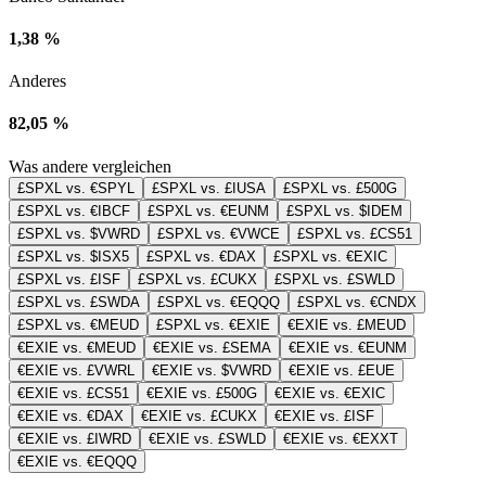
1,38 %
Anderes
82,05 %
Was andere vergleichen
£SPXL vs. €SPYL
£SPXL vs. £IUSA
£SPXL vs. £500G
£SPXL vs. €IBCF
£SPXL vs. €EUNM
£SPXL vs. $IDEM
£SPXL vs. $VWRD
£SPXL vs. €VWCE
£SPXL vs. £CS51
£SPXL vs. $ISX5
£SPXL vs. €DAX
£SPXL vs. €EXIC
£SPXL vs. £ISF
£SPXL vs. £CUKX
£SPXL vs. £SWLD
£SPXL vs. £SWDA
£SPXL vs. €EQQQ
£SPXL vs. €CNDX
£SPXL vs. €MEUD
£SPXL vs. €EXIE
€EXIE vs. £MEUD
€EXIE vs. €MEUD
€EXIE vs. £SEMA
€EXIE vs. €EUNM
€EXIE vs. £VWRL
€EXIE vs. $VWRD
€EXIE vs. £EUE
€EXIE vs. £CS51
€EXIE vs. £500G
€EXIE vs. €EXIC
€EXIE vs. €DAX
€EXIE vs. £CUKX
€EXIE vs. £ISF
€EXIE vs. £IWRD
€EXIE vs. £SWLD
€EXIE vs. €EXXT
€EXIE vs. €EQQQ