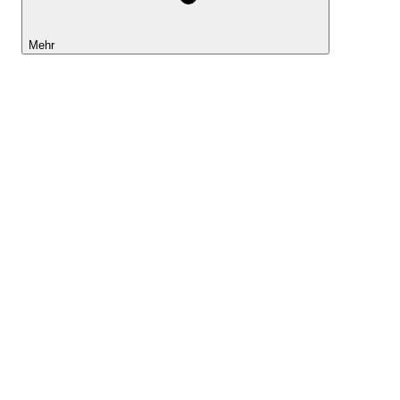
Mehr
Lightyear AI
Tools