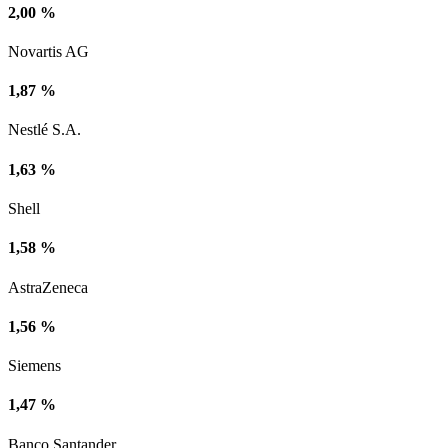
2,00 %
Novartis AG
1,87 %
Nestlé S.A.
1,63 %
Shell
1,58 %
AstraZeneca
1,56 %
Siemens
1,47 %
Banco Santander