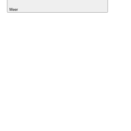
Meer
Lightyear AI
Tools