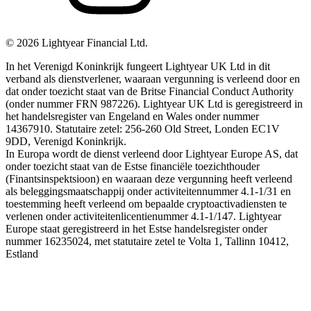
©
2026
Lightyear Financial Ltd.
In het Verenigd Koninkrijk fungeert Lightyear UK Ltd in dit
verband als dienstverlener, waaraan vergunning is verleend door en
dat onder toezicht staat van de Britse Financial Conduct Authority
(onder nummer FRN 987226). Lightyear UK Ltd is geregistreerd in
het handelsregister van Engeland en Wales onder nummer
14367910. Statutaire zetel: 256-260 Old Street, Londen EC1V
9DD, Verenigd Koninkrijk.
In Europa wordt de dienst verleend door Lightyear Europe AS, dat
onder toezicht staat van de Estse financiële toezichthouder
(Finantsinspektsioon) en waaraan deze vergunning heeft verleend
als beleggingsmaatschappij onder activiteitennummer 4.1-1/31 en
toestemming heeft verleend om bepaalde cryptoactivadiensten te
verlenen onder activiteitenlicentienummer 4.1-1/147. Lightyear
Europe staat geregistreerd in het Estse handelsregister onder
nummer 16235024, met statutaire zetel te Volta 1, Tallinn 10412,
Estland