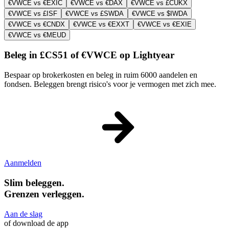
€VWCE vs €EXIC
€VWCE vs €DAX
€VWCE vs £CUKX
€VWCE vs £ISF
€VWCE vs £SWDA
€VWCE vs $IWDA
€VWCE vs €CNDX
€VWCE vs €EXXT
€VWCE vs €EXIE
€VWCE vs €MEUD
Beleg in £CS51 of €VWCE op Lightyear
Bespaar op brokerkosten en beleg in ruim 6000 aandelen en
fondsen. Beleggen brengt risico's voor je vermogen met zich mee.
Aanmelden
Slim beleggen.
Grenzen verleggen.
Aan de slag
of download de app