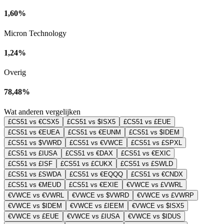
1,60%
Micron Technology
1,24%
Overig
78,48%
Wat anderen vergelijken
£CS51 vs €CSX5
£CS51 vs $ISX5
£CS51 vs £EUE
£CS51 vs €EUEA
£CS51 vs €EUNM
£CS51 vs $IDEM
£CS51 vs $VWRD
£CS51 vs €VWCE
£CS51 vs £SPXL
£CS51 vs £IUSA
£CS51 vs €DAX
£CS51 vs €EXIC
£CS51 vs £ISF
£CS51 vs £CUKX
£CS51 vs £SWLD
£CS51 vs £SWDA
£CS51 vs €EQQQ
£CS51 vs €CNDX
£CS51 vs €MEUD
£CS51 vs €EXIE
€VWCE vs £VWRL
€VWCE vs €VWRL
€VWCE vs $VWRD
€VWCE vs £VWRP
€VWCE vs $IDEM
€VWCE vs £IEEM
€VWCE vs $ISX5
€VWCE vs £EUE
€VWCE vs £IUSA
€VWCE vs $IDUS