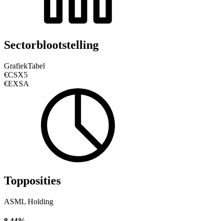
Sectorblootstelling
Grafiek
Tabel
€CSX5
€EXSA
Topposities
ASML Holding
8,44%