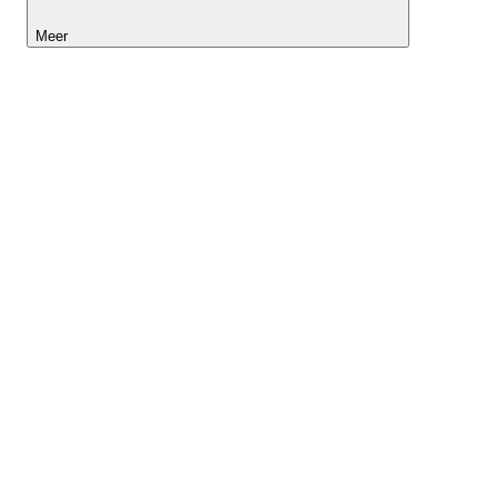
Meer
Lightyear AI
Tools