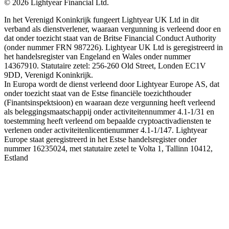
©
2026
Lightyear Financial Ltd.
In het Verenigd Koninkrijk fungeert Lightyear UK Ltd in dit
verband als dienstverlener, waaraan vergunning is verleend door en
dat onder toezicht staat van de Britse Financial Conduct Authority
(onder nummer FRN 987226). Lightyear UK Ltd is geregistreerd in
het handelsregister van Engeland en Wales onder nummer
14367910. Statutaire zetel: 256-260 Old Street, Londen EC1V
9DD, Verenigd Koninkrijk.
In Europa wordt de dienst verleend door Lightyear Europe AS, dat
onder toezicht staat van de Estse financiële toezichthouder
(Finantsinspektsioon) en waaraan deze vergunning heeft verleend
als beleggingsmaatschappij onder activiteitennummer 4.1-1/31 en
toestemming heeft verleend om bepaalde cryptoactivadiensten te
verlenen onder activiteitenlicentienummer 4.1-1/147. Lightyear
Europe staat geregistreerd in het Estse handelsregister onder
nummer 16235024, met statutaire zetel te Volta 1, Tallinn 10412,
Estland