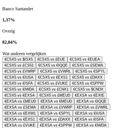
Banco Santander
1,37%
Overig
82,04%
Wat anderen vergelijken
€CSX5 vs $ISX5
€CSX5 vs £EUE
€CSX5 vs €EUEA
€CSX5 vs £CS51
€CSX5 vs €IQQE
€CSX5 vs £SEMA
€CSX5 vs £VWRP
€CSX5 vs £VWRL
€CSX5 vs €SPYL
€CSX5 vs €IUSA
€CSX5 vs €EXS1
€CSX5 vs £DAXX
€CSX5 vs €ISFA
€CSX5 vs £VUKE
€CSX5 vs €SPPW
€CSX5 vs €IWDA
€CSX5 vs £CNX1
€CSX5 vs $CNDX
€CSX5 vs €EXSA
€CSX5 vs £MEUD
€EXSA vs €EXIE
€EXSA vs £MEUD
€EXSA vs €MEUD
€EXSA vs €IQQE
€EXSA vs £SEMA
€EXSA vs £VWRP
€EXSA vs £VWRL
€EXSA vs €EXW1
€EXSA vs €SPYL
€EXSA vs €IUSA
€EXSA vs €EXS1
€EXSA vs £DAXX
€EXSA vs €ISFA
€EXSA vs £VUKE
€EXSA vs €SPPW
€EXSA vs €IWDA