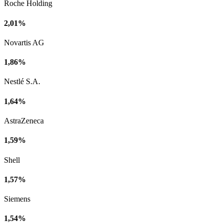
Roche Holding
2,01%
Novartis AG
1,86%
Nestlé S.A.
1,64%
AstraZeneca
1,59%
Shell
1,57%
Siemens
1,54%