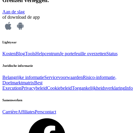
Grenzen verleggen.
Aan de slag
of download de app
Lightyear
Kosten
Blog
Tools
Helpcentrum
Je portefeuille overzetten
Status
Juridische informatie
Belangrijke informatie
Servicevoorwaarden
Risico-informatie,
Doelmarktmatrix
Best
Execution
Privacybeleid
Cookiebeleid
Toegankelijkheidsverklaring
Inf
Samenwerken
Carrière
Affiliates
Perscontact