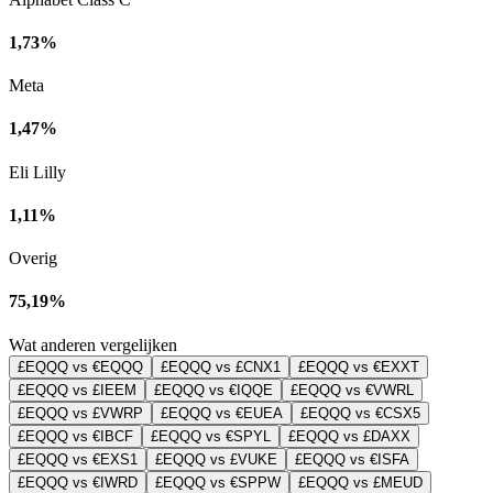
1,73%
Meta
1,47%
Eli Lilly
1,11%
Overig
75,19%
Wat anderen vergelijken
£EQQQ vs €EQQQ
£EQQQ vs £CNX1
£EQQQ vs €EXXT
£EQQQ vs £IEEM
£EQQQ vs €IQQE
£EQQQ vs €VWRL
£EQQQ vs £VWRP
£EQQQ vs €EUEA
£EQQQ vs €CSX5
£EQQQ vs €IBCF
£EQQQ vs €SPYL
£EQQQ vs £DAXX
£EQQQ vs €EXS1
£EQQQ vs £VUKE
£EQQQ vs €ISFA
£EQQQ vs €IWRD
£EQQQ vs €SPPW
£EQQQ vs £MEUD