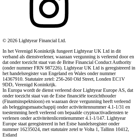
©
2026
Lightyear Financial Ltd.
In het Verenigd Koninkrijk fungeert Lightyear UK Ltd in dit
verband als dienstverlener, waaraan vergunning is verleend door en
dat onder toezicht staat van de Britse Financial Conduct Authority
(onder nummer FRN 987226). Lightyear UK Ltd is geregistreerd in
het handelsregister van Engeland en Wales onder nummer
14367910. Statutaire zetel: 256-260 Old Street, Londen EC1V
9DD, Verenigd Koninkrijk.
In Europa wordt de dienst verleend door Lightyear Europe AS, dat
onder toezicht staat van de Estse financiële toezichthouder
(Finantsinspektsioon) en waaraan deze vergunning heeft verleend
als beleggingsmaatschappij onder activiteitennummer 4.1-1/31 en
toestemming heeft verleend om bepaalde cryptoactivadiensten te
verlenen onder activiteitenlicentienummer 4.1-1/147. Lightyear
Europe staat geregistreerd in het Estse handelsregister onder
nummer 16235024, met statutaire zetel te Volta 1, Tallinn 10412,
Estland