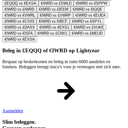
£EQQQ vs €EXSA
€IWRD vs £SWLD
€IWRD vs €SPPW
€IWRD vs £IWRD
€IWRD vs £IEEM
€IWRD vs €IQQE
€IWRD vs €VWRL
€IWRD vs £VWRP
€IWRD vs €EUEA
€IWRD vs €CSX5
€IWRD vs €IBCF
€IWRD vs €SPYL
€IWRD vs £DAXX
€IWRD vs €EXS1
€IWRD vs £VUKE
€IWRD vs €ISFA
€IWRD vs £CNX1
€IWRD vs £MEUD
€IWRD vs €EXSA
Beleg in £EQQQ of €IWRD op Lightyear
Bespaar op brokerkosten en beleg in ruim 6000 aandelen en
fondsen. Beleggen brengt risico's voor je vermogen met zich mee.
Aanmelden
Slim beleggen.