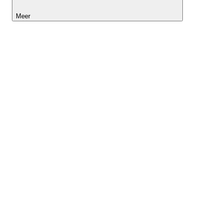
Meer
Lightyear AI
Tools