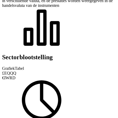
in verschillende valuta, en de prestaties worden weergegeven in de
handelsvaluta van de instrumenten
Sectorblootstelling
Grafiek
Tabel
£EQQQ
€IWRD