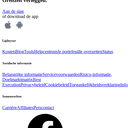
Grenzen verleggen.
Aan de slag
of download de app
Lightyear
Kosten
Blog
Tools
Helpcentrum
Je portefeuille overzetten
Status
Juridische informatie
Belangrijke informatie
Servicevoorwaarden
Risico-informatie,
Doelmarktmatrix
Best
Execution
Privacybeleid
Cookiebeleid
Toegankelijkheidsverklaring
Inf
Samenwerken
Carrière
Affiliates
Perscontact