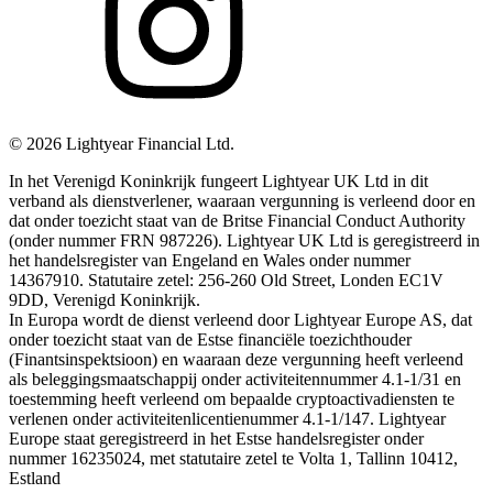
©
2026
Lightyear Financial Ltd.
In het Verenigd Koninkrijk fungeert Lightyear UK Ltd in dit
verband als dienstverlener, waaraan vergunning is verleend door en
dat onder toezicht staat van de Britse Financial Conduct Authority
(onder nummer FRN 987226). Lightyear UK Ltd is geregistreerd in
het handelsregister van Engeland en Wales onder nummer
14367910. Statutaire zetel: 256-260 Old Street, Londen EC1V
9DD, Verenigd Koninkrijk.
In Europa wordt de dienst verleend door Lightyear Europe AS, dat
onder toezicht staat van de Estse financiële toezichthouder
(Finantsinspektsioon) en waaraan deze vergunning heeft verleend
als beleggingsmaatschappij onder activiteitennummer 4.1-1/31 en
toestemming heeft verleend om bepaalde cryptoactivadiensten te
verlenen onder activiteitenlicentienummer 4.1-1/147. Lightyear
Europe staat geregistreerd in het Estse handelsregister onder
nummer 16235024, met statutaire zetel te Volta 1, Tallinn 10412,
Estland