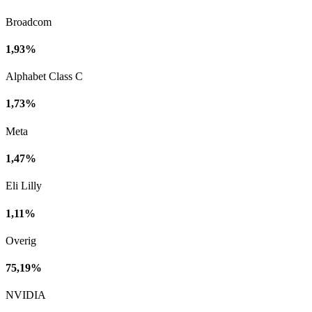
Broadcom
1,93%
Alphabet Class C
1,73%
Meta
1,47%
Eli Lilly
1,11%
Overig
75,19%
NVIDIA