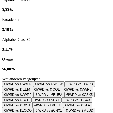
3,33%
Broadcom
3,19%
Alphabet Class C
3,11%
Overig
56,00%
Wat anderen vergelijken
€IWRD vs £SWLD
€IWRD vs €SPPW
€IWRD vs £IWRD
€IWRD vs £IEEM
€IWRD vs €IQQE
€IWRD vs €VWRL
€IWRD vs £VWRP
€IWRD vs €EUEA
€IWRD vs €CSX5
€IWRD vs €IBCF
€IWRD vs €SPYL
€IWRD vs £DAXX
€IWRD vs €EXS1
€IWRD vs £VUKE
€IWRD vs €ISFA
€IWRD vs £EQQQ
€IWRD vs £CNX1
€IWRD vs £MEUD