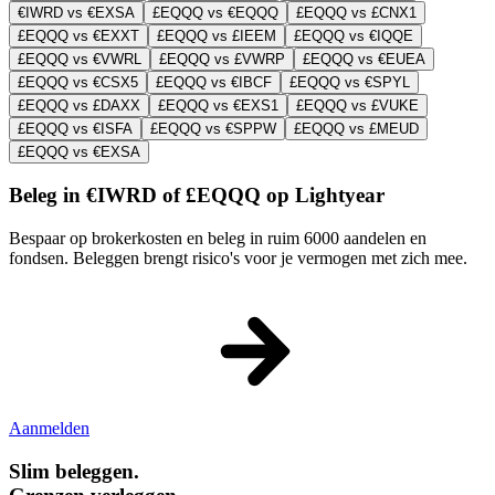
€IWRD vs €EXSA
£EQQQ vs €EQQQ
£EQQQ vs £CNX1
£EQQQ vs €EXXT
£EQQQ vs £IEEM
£EQQQ vs €IQQE
£EQQQ vs €VWRL
£EQQQ vs £VWRP
£EQQQ vs €EUEA
£EQQQ vs €CSX5
£EQQQ vs €IBCF
£EQQQ vs €SPYL
£EQQQ vs £DAXX
£EQQQ vs €EXS1
£EQQQ vs £VUKE
£EQQQ vs €ISFA
£EQQQ vs €SPPW
£EQQQ vs £MEUD
£EQQQ vs €EXSA
Beleg in €IWRD of £EQQQ op Lightyear
Bespaar op brokerkosten en beleg in ruim 6000 aandelen en
fondsen. Beleggen brengt risico's voor je vermogen met zich mee.
Aanmelden
Slim beleggen.