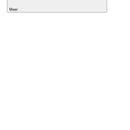
Meer
Lightyear AI
Tools