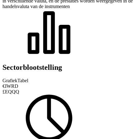
in verschillende valuta, en de prestaties worden weergegeven in de
handelsvaluta van de instrumenten
Sectorblootstelling
Grafiek
Tabel
€IWRD
£EQQQ